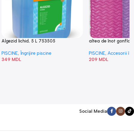
Algezid lichid, 5 L 753505
altea de înot gonflabi
„Val” 58807
PISCINE
,
Îngrijire piscine
PISCINE
,
Accesorii în
349
MDL
209
MDL
Social Media