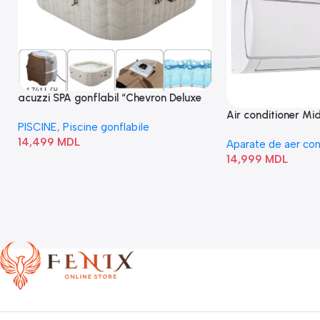
acuzzi SPA gonflabil “Chevron Deluxe
Square Bubble” 28446
Air conditioner M
PISCINE
,
Piscine gonflabile
I/AF6-18N1C0-O
14,499
MDL
Aparate de aer con
14,999
MDL