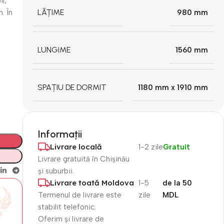
l,
LĂȚIME
. În
980 mm
LUNGIME
1560 mm
SPAȚIU DE DORMIT
1180 mm x 1910 mm
Informații
Livrare locală
1-2 zile
Gratuit
Livrare gratuită în Chișinău
și suburbii.
Livrare toată Moldova
1-5
de la 50
Termenul de livrare este
zile
MDL
stabilit telefonic.
Oferim și livrare de