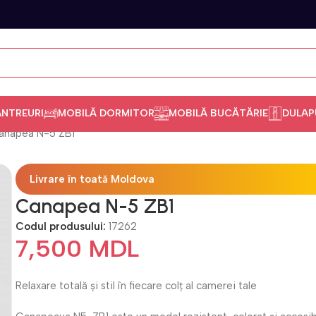
ANTREURI
MOBILĂ DORMITOR
MOBILĂ BUCĂTĂRIE
DULAP
anapea N-5 ZB1
Livrare în toată Moldova
Canapea N-5 ZB1
Codul produsului:
17262
7,500
MDL
Relaxare totală și stil în fiecare colț al camerei tale