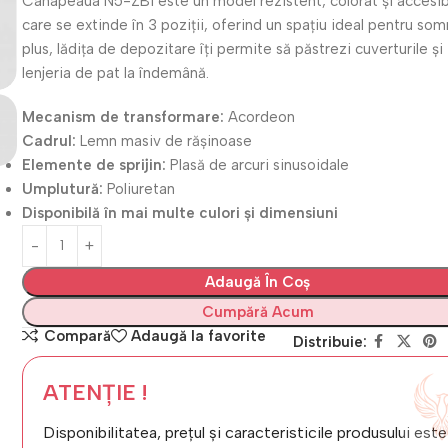
Canapeaua N5-ZB1 este un model rezistent, colorat și accesibi
care se extinde în 3 poziții, oferind un spațiu ideal pentru somn
plus, lădița de depozitare îți permite să păstrezi cuverturile și
lenjeria de pat la îndemână.
Mecanism de transformare:
Acordeon
Cadrul:
Lemn masiv de rășinoase
Elemente de sprijin:
Plasă de arcuri sinusoidale
Umplutură:
Poliuretan
Disponibilă în mai multe culori și dimensiuni
Adaugă În Coș
Cumpără Acum
Compară
Adaugă la favorite
Distribuie:
ATENȚIE !
Disponibilitatea, prețul și caracteristicile produsului este