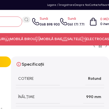
Logare / Înregistrare
Despre Noi
Contacte
Favori
Sună:
Sună:
0
MD
0
ite
068 898 900
061 171 771
URI
MOBILĂ BIROU
MOBILĂ BAIE
SALTELE
ELECTROCAS
Specificații
COTIERE
Rotund
ÎNĂLȚIME
990 mm