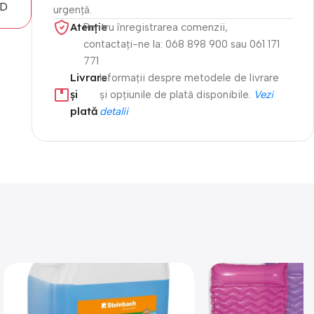
MD
urgență.
Atenție​
Pentru înregistrarea comenzii,
contactați-ne la: 068 898 900 sau 061 171
771
Livrare
Informații despre metodele de livrare
și
și opțiunile de plată disponibile.
Vezi
plată
detalii