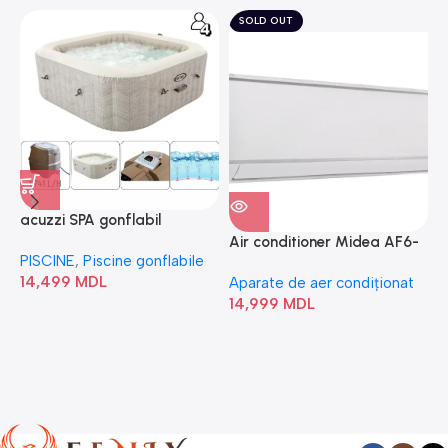
SOLD OUT
acuzzi SPA gonflabil
A
“Chevron Deluxe Square
Air conditioner Midea AF6-
PISCINE
,
Piscine gonflabile
P
Bubble” 28446
18N1C0-I/AF6-18N1C0-O
14,499
MDL
1
Aparate de aer condiționat
14,999
MDL