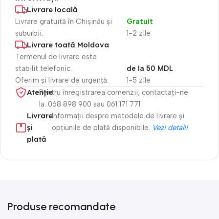
Livrare locală
Livrare gratuită în Chișinău și
Gratuit
suburbii.
1-2 zile
Livrare toată Moldova
Termenul de livrare este
stabilit telefonic.
de la 50 MDL
Oferim și livrare de urgență.
1-5 zile
Atenție​
Pentru înregistrarea comenzii, contactați-ne
la: 068 898 900 sau 061 171 771
Livrare
Informații despre metodele de livrare și
și
opțiunile de plată disponibile.
Vezi detalii
plată
Produse recomandate