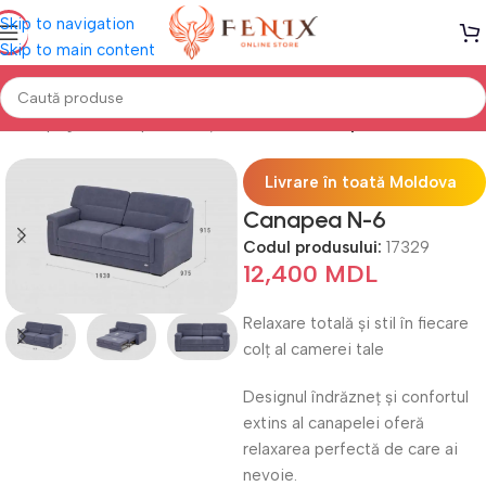
Skip to navigation
Skip to main content
Prima pagină
Canapele, Colțare & Fotolii
Canapele Extensibile
Livrare în toată Moldova
Canapea N-6
Codul produsului:
17329
12,400
MDL
Relaxare totală și stil în fiecare
colț al camerei tale
Designul îndrăzneț și confortul
extins al canapelei oferă
relaxarea perfectă de care ai
nevoie.