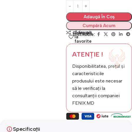
Adaugă În Coș
Cumpără Acum
Adaugă
Compară
Distribuie:
la
favorite
ATENȚIE !
Disponibilitatea, prețul și
caracteristicile
produsului este necesar
să le verificați la
consultanții companiei
FENIX.MD
Specificații