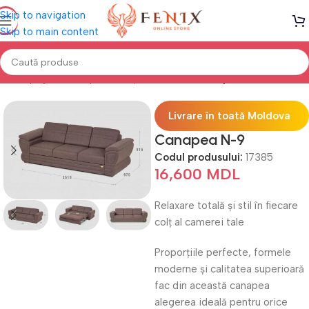
Skip to navigation
Skip to main content
Prima pagină
Canapele, Colțare & Fotolii
Canapele Extensibile
Livrare în toată Moldova
Canapea N-9
Codul produsului:
17385
16,600
MDL
Relaxare totală și stil în fiecare
colț al camerei tale
Proporțiile perfecte, formele
moderne și calitatea superioară
fac din această canapea
alegerea ideală pentru orice