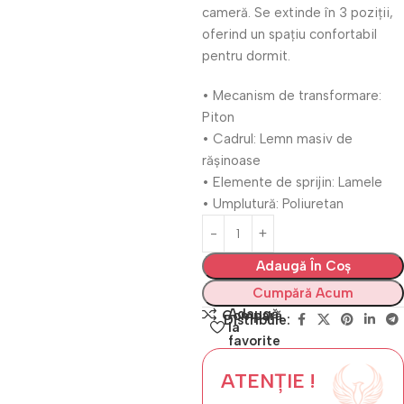
cameră. Se extinde în 3 poziții,
oferind un spațiu confortabil
pentru dormit.
• Mecanism de transformare:
Piton
• Cadrul: Lemn masiv de
rășinoase
• Elemente de sprijin: Lamele
• Umplutură: Poliuretan
Adaugă În Coș
Cumpără Acum
Adaugă
Compară
Distribuie:
la
favorite
ATENȚIE !