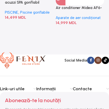
acuzzi SPA gonflabil
A
“Chevron Deluxe Square
Air conditioner Midea AF6-
PISCINE
,
Piscine gonflabile
P
Bubble” 28446
18N1C0-I/AF6-18N1C0-O
14,499
MDL
1
Aparate de aer condiționat
14,999
MDL
Social Media
Link-uri utile
Informații
Contacte
Abonează-te la noutăți