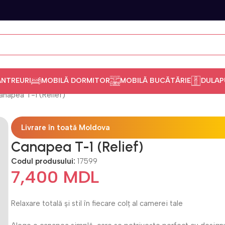
ANTREURI
MOBILĂ DORMITOR
MOBILĂ BUCĂTĂRIE
DULAP
anapea T-1 (Relief)
Livrare în toată Moldova
Canapea T-1 (Relief)
Codul produsului:
17599
7,400
MDL
Relaxare totală și stil în fiecare colț al camerei tale