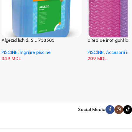
Algezid lichid, 5 L 753505
altea de înot gonflabi
„Val” 58807
PISCINE
,
Îngrijire piscine
PISCINE
,
Accesorii în
349
MDL
209
MDL
Social Media