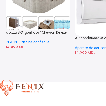
acuzzi SPA gonflabil “Chevron Deluxe
Square Bubble” 28446
Air conditioner M
PISCINE
,
Piscine gonflabile
I/AF6-18N1C0-O
14,499
MDL
Aparate de aer con
14,999
MDL