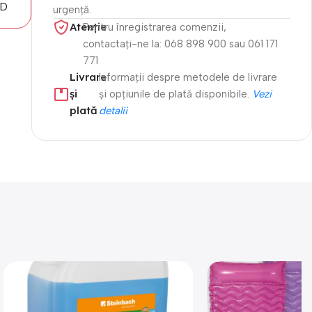
MD
urgență.
Atenție​
Pentru înregistrarea comenzii,
contactați-ne la: 068 898 900 sau 061 171
771
Livrare
Informații despre metodele de livrare
și
și opțiunile de plată disponibile.
Vezi
plată
detalii