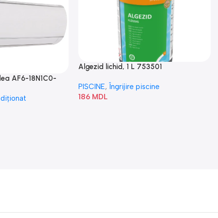
Algezid lichid, 1 L 753501
idea AF6-18N1C0-
PISCINE
,
Îngrijire piscine
186
MDL
diționat