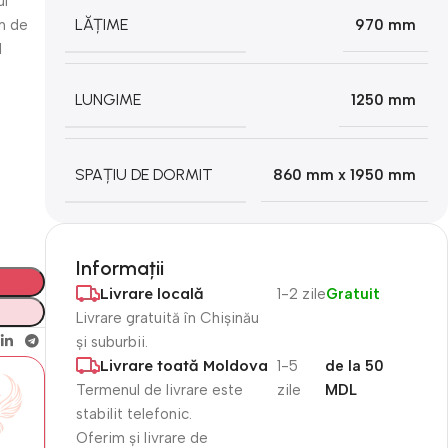
ul
LĂȚIME
sm de
970 mm
l
LUNGIME
1250 mm
SPAȚIU DE DORMIT
860 mm x 1950 mm
Informații
Livrare locală
1-2 zile
Gratuit
Livrare gratuită în Chișinău
și suburbii.
Livrare toată Moldova
1-5
de la 50
Termenul de livrare este
zile
MDL
stabilit telefonic.
Oferim și livrare de