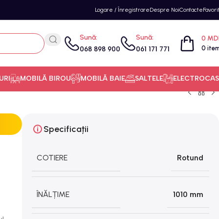
Logare / Înregistrare
Despre Noi
Contacte
Favori
Sună:
Sună:
0
MD
0
ite
068 898 900
061 171 771
URI
MOBILĂ BIROU
MOBILĂ BAIE
SALTELE
ELECTROCAS
Specificații
COTIERE
Rotund
ÎNĂLȚIME
1010 mm