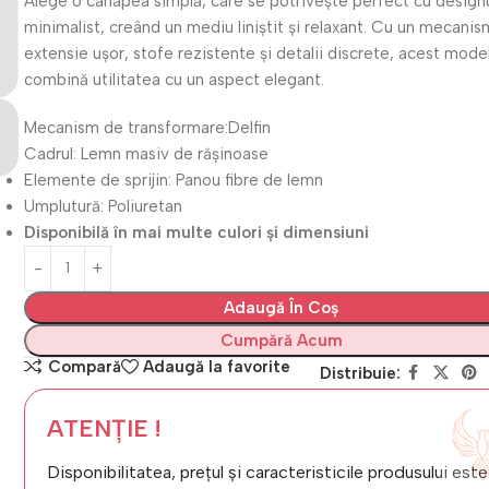
Alege o canapea simplă, care se potrivește perfect cu design
minimalist, creând un mediu liniștit și relaxant. Cu un mecani
extensie ușor, stofe rezistente și detalii discrete, acest mode
combină utilitatea cu un aspect elegant.
Mecanism de transformare:Delfin
Cadrul: Lemn masiv de rășinoase
Elemente de sprijin: Panou fibre de lemn
Umplutură: Poliuretan
Disponibilă în mai multe culori și dimensiuni
Adaugă În Coș
Cumpără Acum
Compară
Adaugă la favorite
Distribuie:
ATENȚIE !
Disponibilitatea, prețul și caracteristicile produsului este