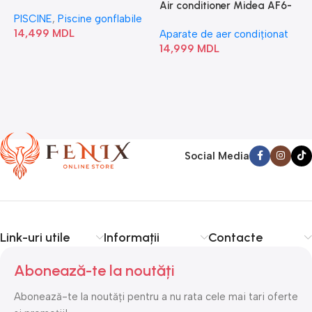
“Chevron Deluxe Square
Air conditioner Midea AF6-
PISCINE
,
Piscine gonflabile
P
Bubble” 28446
18N1C0-I/AF6-18N1C0-O
14,499
MDL
1
Aparate de aer condiționat
14,999
MDL
Social Media
Link-uri utile
Informații
Contacte
Abonează-te la noutăți
Abonează-te la noutăți pentru a nu rata cele mai tari oferte