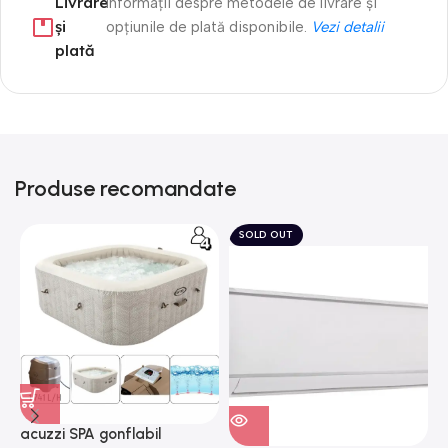
Livrare
Informații despre metodele de livrare și
și
opțiunile de plată disponibile.
Vezi detalii
plată
Produse recomandate
SOLD OUT
acuzzi SPA gonflabil
A