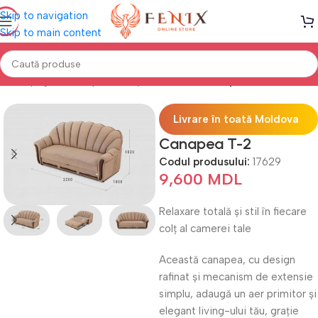
Skip to navigation
Skip to main content
Prima pagină
Canapele, Colțare & Fotolii
Canapele Extensibile
Livrare în toată Moldova
Canapea T-2
Codul produsului:
17629
9,600
MDL
Relaxare totală și stil în fiecare
colț al camerei tale
Această canapea, cu design
rafinat și mecanism de extensie
simplu, adaugă un aer primitor și
elegant living-ului tău, grație