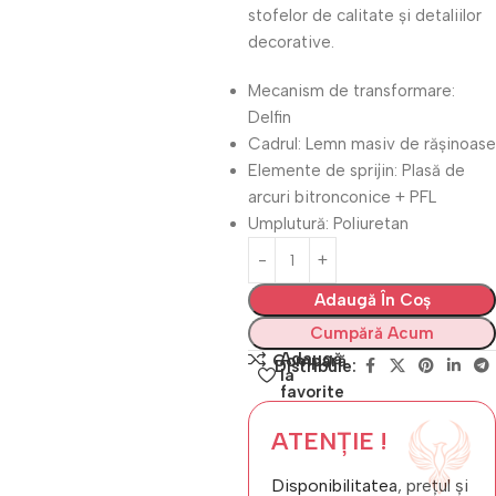
stofelor de calitate și detaliilor
decorative.
Mecanism de transformare:
Delfin
Cadrul: Lemn masiv de rășinoase
Elemente de sprijin: Plasă de
arcuri bitronconice + PFL
Umplutură: Poliuretan
Adaugă În Coș
Cumpără Acum
Adaugă
Compară
Distribuie:
la
favorite
ATENȚIE !
Disponibilitatea, prețul și