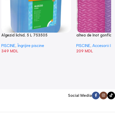
Algezid lichid, 5 L 753505
altea de înot gonflabi
„Val” 58807
PISCINE
,
Îngrijire piscine
PISCINE
,
Accesorii în
349
MDL
209
MDL
Social Media