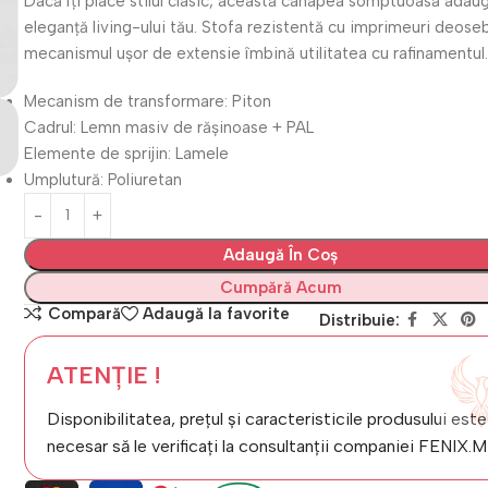
Dacă îți place stilul clasic, această canapea somptuoasă adau
eleganță living-ului tău. Stofa rezistentă cu imprimeuri deoseb
mecanismul ușor de extensie îmbină utilitatea cu rafinamentul
Mecanism de transformare: Piton
Cadrul: Lemn masiv de rășinoase + PAL
Elemente de sprijin: Lamele
Umplutură: Poliuretan
Adaugă În Coș
Cumpără Acum
Compară
Adaugă la favorite
Distribuie:
ATENȚIE !
Disponibilitatea, prețul și caracteristicile produsului este
necesar să le verificați la consultanții companiei FENIX.