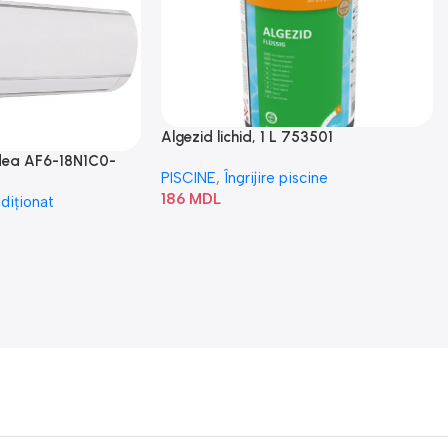
Algezid lichid, 1 L 753501
idea AF6-18N1C0-
PISCINE
,
Îngrijire piscine
186
MDL
diționat