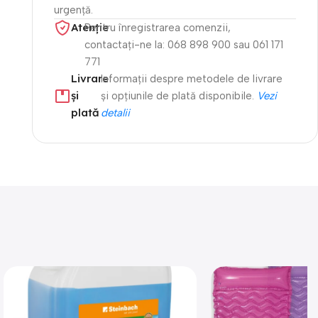
urgență.
Atenție​
Pentru înregistrarea comenzii,
contactați-ne la: 068 898 900 sau 061 171
771
Livrare
Informații despre metodele de livrare
și
și opțiunile de plată disponibile.
Vezi
plată
detalii