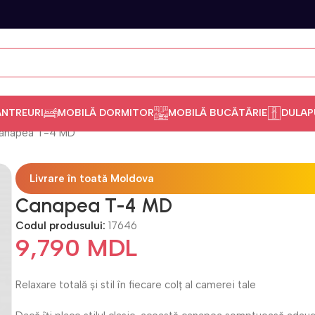
ANTREURI
MOBILĂ DORMITOR
MOBILĂ BUCĂTĂRIE
DULAP
anapea T-4 MD
Livrare în toată Moldova
Canapea T-4 MD
Codul produsului:
17646
9,790
MDL
Relaxare totală și stil în fiecare colț al camerei tale