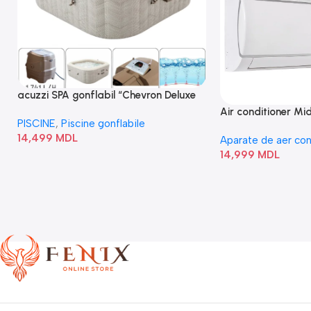
acuzzi SPA gonflabil “Chevron Deluxe
Square Bubble” 28446
Air conditioner M
PISCINE
,
Piscine gonflabile
I/AF6-18N1C0-O
14,499
MDL
Aparate de aer con
14,999
MDL