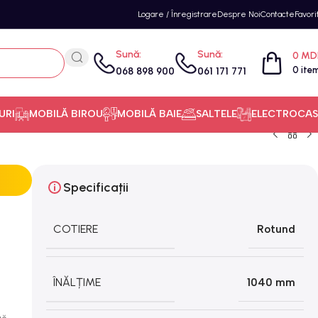
Logare / Înregistrare
Despre Noi
Contacte
Favori
Sună:
Sună:
0
MD
0
ite
068 898 900
061 171 771
URI
MOBILĂ BIROU
MOBILĂ BAIE
SALTELE
ELECTROCAS
Specificații
COTIERE
Rotund
ÎNĂLȚIME
1040 mm