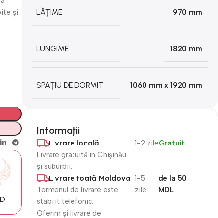
gă
LĂȚIME
ite și
970 mm
.
LUNGIME
1820 mm
SPAȚIU DE DORMIT
1060 mm x 1920 mm
Informații
Livrare locală
1-2 zile
Gratuit
Livrare gratuită în Chișinău
și suburbii.
Livrare toată Moldova
1-5
de la 50
Termenul de livrare este
zile
MDL
MD
stabilit telefonic.
Oferim și livrare de