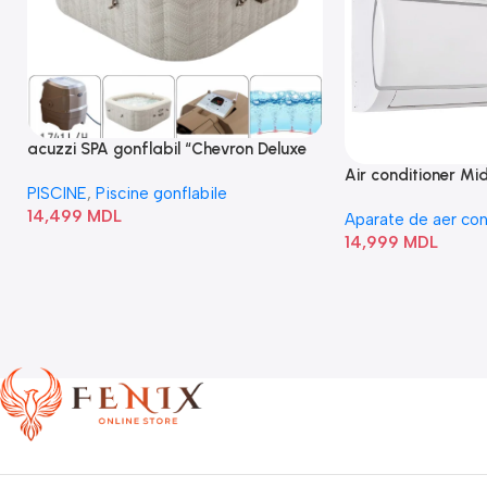
acuzzi SPA gonflabil “Chevron Deluxe
Square Bubble” 28446
Air conditioner M
PISCINE
,
Piscine gonflabile
I/AF6-18N1C0-O
14,499
MDL
Aparate de aer con
14,999
MDL