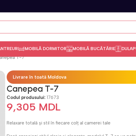
ANTREURI
MOBILĂ DORMITOR
MOBILĂ BUCĂTĂRIE
DULAP
anepea T-7
Livrare în toată Moldova
Canepea T-7
Codul produsului:
17673
9,305
MDL
Relaxare totală și stil în fiecare colț al camerei tale