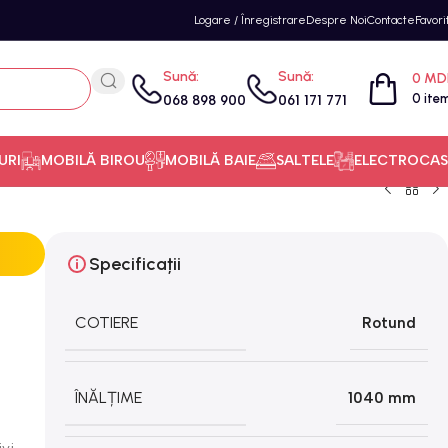
Logare / Înregistrare
Despre Noi
Contacte
Favori
Sună:
Sună:
0
MD
0
ite
068 898 900
061 171 771
URI
MOBILĂ BIROU
MOBILĂ BAIE
SALTELE
ELECTROCAS
Specificații
COTIERE
Rotund
ÎNĂLȚIME
1040 mm