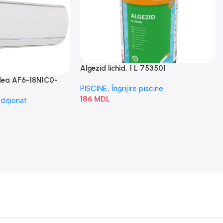
Algezid lichid, 1 L 753501
idea AF6-18N1C0-
PISCINE
,
Îngrijire piscine
186
MDL
diționat