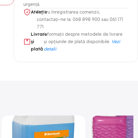
urgență.
Atenție​
Pentru înregistrarea comenzii,
contactați-ne la: 068 898 900 sau 061 171
771
Livrare
Informații despre metodele de livrare
și
și opțiunile de plată disponibile.
Vezi
plată
detalii