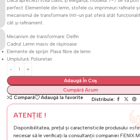
Dacă apreciezi stilul clasic și eleganța, modelul T-7 se va potr
perfect. Elementele din lemn, stofele cu imprimeuri rafinate și
mecanismul de transformare într-un pat oferă atât funcționali
cât și rafinament.
Mecanism de transformare: Delfin
Cadrul: Lemn masiv de rășinoase
Elemente de sprijin: Plasă fibre de lemn
Umplutură: Poliuretan
Adaugă În Coș
Cumpără Acum
Compară
Adaugă la favorite
Distribuie:
ATENȚIE !
Disponibilitatea, prețul și caracteristicile produsului este
necesar să le verificați la consultanții companiei FENIX.