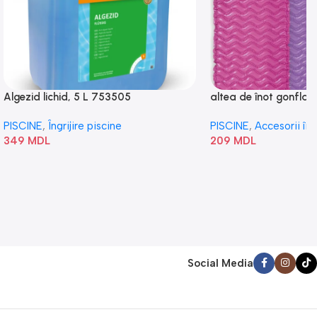
Algezid lichid, 5 L 753505
altea de înot gonflabi
„Val” 58807
PISCINE
,
Îngrijire piscine
PISCINE
,
Accesorii în
349
MDL
209
MDL
Social Media