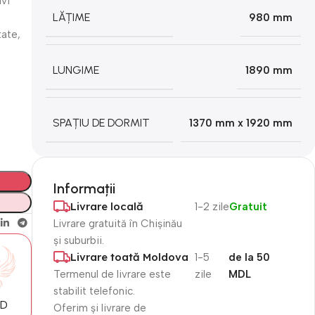
ivi
LĂȚIME
980 mm
tate,
LUNGIME
1890 mm
SPAȚIU DE DORMIT
1370 mm x 1920 mm
Informații
Livrare locală
1-2 zile
Gratuit
Livrare gratuită în Chișinău
și suburbii.
Livrare toată Moldova
1-5
de la 50
Termenul de livrare este
zile
MDL
stabilit telefonic.
MD
Oferim și livrare de