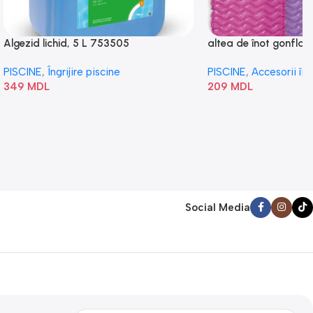
Algezid lichid, 5 L 753505
altea de înot gonflabi
„Val” 58807
PISCINE
,
Îngrijire piscine
PISCINE
,
Accesorii în
349
MDL
209
MDL
Social Media