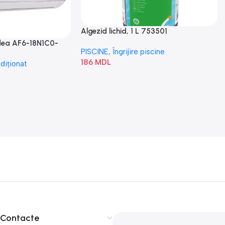
Algezid lichid, 1 L 753501
idea AF6-18N1C0-
PISCINE
,
Îngrijire piscine
186
MDL
diționat
Contacte