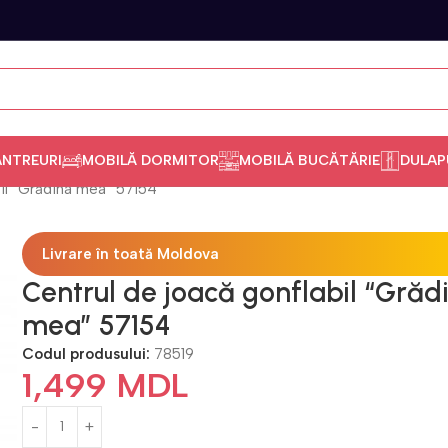
ANTREURI
MOBILĂ DORMITOR
MOBILĂ BUCĂTĂRIE
DULAP
bil “Grădina mea” 57154
Livrare în toată Moldova
Centrul de joacă gonflabil “Grăd
mea” 57154
Codul produsului:
78519
1,499
MDL