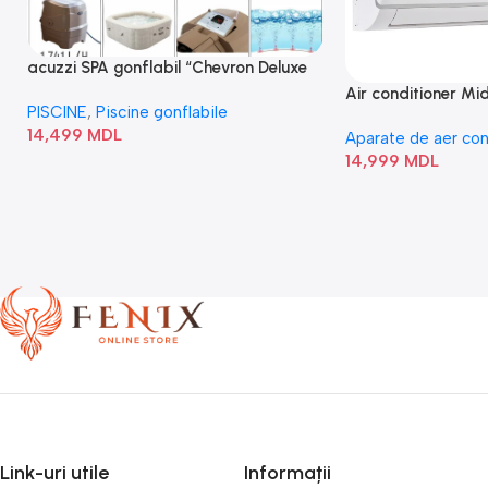
acuzzi SPA gonflabil “Chevron Deluxe
Square Bubble” 28446
Air conditioner M
PISCINE
,
Piscine gonflabile
I/AF6-18N1C0-O
14,499
MDL
Aparate de aer con
14,999
MDL
Link-uri utile
Informații