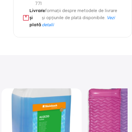
771
Livrare
Informații despre metodele de livrare
și
și opțiunile de plată disponibile.
Vezi
plată
detalii