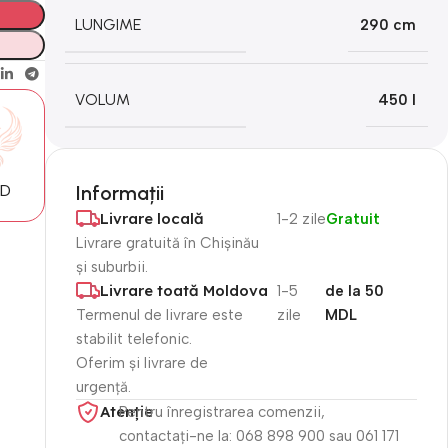
LUNGIME
290 cm
VOLUM
450 l
MD
Informații
Livrare locală
1-2 zile
Gratuit
Livrare gratuită în Chișinău
și suburbii.
Livrare toată Moldova
1-5
de la 50
Termenul de livrare este
zile
MDL
stabilit telefonic.
Oferim și livrare de
urgență.
Atenție​
Pentru înregistrarea comenzii,
contactați-ne la: 068 898 900 sau 061 171