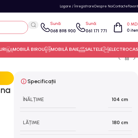
Logare / Înregistrare
Despre Noi
Contacte
Favori
Sună:
Sună:
0
MD
0
ite
068 898 900
061 171 771
URI
MOBILĂ BIROU
MOBILĂ BAIE
SALTELE
ELECTROCAS
Specificații
ina
ÎNĂLȚIME
104 cm
LĂȚIME
180 cm