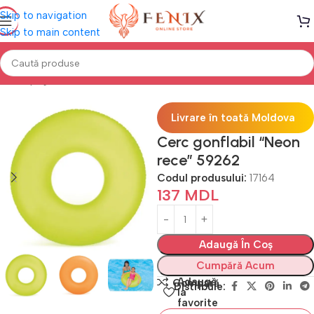
Skip to navigation
Skip to main content
Prima pagină
PISCINE
Accesorii înot
Livrare în toată Moldova
Cerc gonflabil “Neon
rece” 59262
Codul produsului:
17164
137
MDL
Adaugă În Coș
Cumpără Acum
Adaugă
Compară
Distribuie:
la
favorite