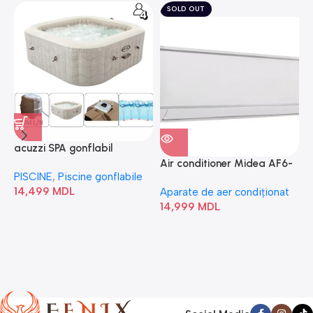
SOLD OUT
acuzzi SPA gonflabil
A
“Chevron Deluxe Square
Air conditioner Midea AF6-
PISCINE
,
Piscine gonflabile
P
Bubble” 28446
18N1C0-I/AF6-18N1C0-O
14,499
MDL
1
Aparate de aer condiționat
14,999
MDL