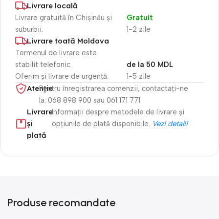
Livrare locală
Livrare gratuită în Chișinău și
Gratuit
suburbii.
1-2 zile
Livrare toată Moldova
Termenul de livrare este
stabilit telefonic.
de la 50 MDL
Oferim și livrare de urgență.
1-5 zile
Atenție​
Pentru înregistrarea comenzii, contactați-ne
la: 068 898 900 sau 061 171 771
Livrare
Informații despre metodele de livrare și
și
opțiunile de plată disponibile.
Vezi detalii
plată
Produse recomandate