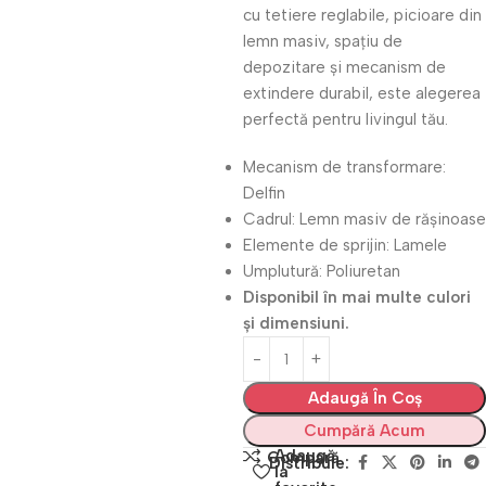
cu tetiere reglabile, picioare din
lemn masiv, spațiu de
depozitare și mecanism de
extindere durabil, este alegerea
perfectă pentru livingul tău.
Mecanism de transformare:
Delfin
Cadrul: Lemn masiv de rășinoase
Elemente de sprijin: Lamele
Umplutură: Poliuretan
Disponibil în mai multe culori
și dimensiuni.
Adaugă În Coș
Cumpără Acum
Adaugă
Compară
Distribuie:
la