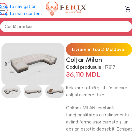
Skip to navigation
Skip to main content
Prima pagină
Canapele, Colțare & Fotolii
Canapele de Colț
Livrare în toată Moldova
Colțar Milan
Codul produsului:
17817
36,110
MDL
Relaxare totală și stil în fiecare
colț al camerei tale
Colțarul MILAN combină
funcționalitatea cu rafinamentul,
având forme ușor curbate și un
design estetic deosebit. Echipat