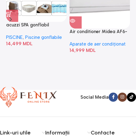
acuzzi SPA gonflabil
A
“Chevron Deluxe Square
Air conditioner Midea AF6-
PISCINE
,
Piscine gonflabile
P
Bubble” 28446
18N1C0-I/AF6-18N1C0-O
14,499
MDL
1
Aparate de aer condiționat
14,999
MDL
Social Media
Link-uri utile
Informații
Contacte