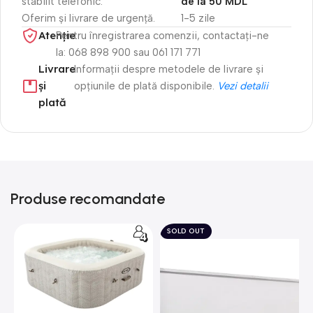
stabilit telefonic.
de la 50 MDL
Oferim și livrare de urgență.
1-5 zile
Atenție​
Pentru înregistrarea comenzii, contactați-ne
la: 068 898 900 sau 061 171 771
Livrare
Informații despre metodele de livrare și
și
opțiunile de plată disponibile.
Vezi detalii
plată
Produse recomandate
SOLD OUT