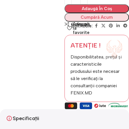
Adaugă În Coș
Cumpără Acum
Adaugă
Compară
Distribuie:
la
favorite
ATENȚIE !
Disponibilitatea, prețul și
caracteristicile
produsului este necesar
să le verificați la
consultanții companiei
FENIX.MD
Specificații