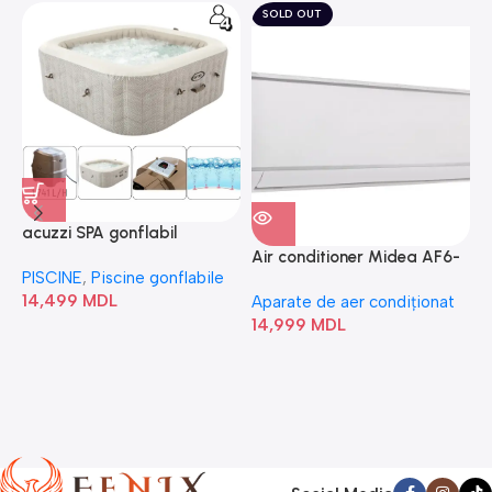
SOLD OUT
acuzzi SPA gonflabil
A
“Chevron Deluxe Square
Air conditioner Midea AF6-
PISCINE
,
Piscine gonflabile
P
Bubble” 28446
18N1C0-I/AF6-18N1C0-O
14,499
MDL
1
Aparate de aer condiționat
14,999
MDL