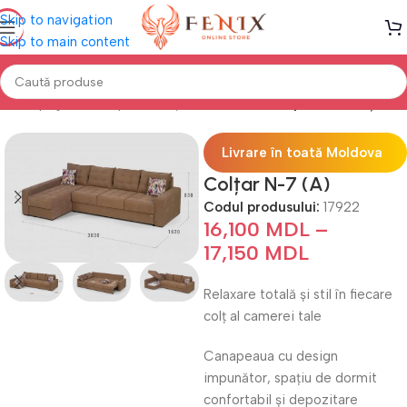
Skip to navigation
Skip to main content
Prima pagină
Canapele, Colțare & Fotolii
Canapele de Colț
Livrare în toată Moldova
Colțar N-7 (A)
Codul produsului:
17922
16,100
MDL
–
17,150
MDL
Relaxare totală și stil în fiecare
colț al camerei tale
Canapeaua cu design
impunător, spațiu de dormit
confortabil și depozitare