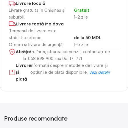
Livrare locală
Livrare gratuită în Chișinău și
Gratuit
suburbii.
1-2 zile
Livrare toată Moldova
Termenul de livrare este
stabilit telefonic.
de la 50 MDL
Oferim și livrare de urgență.
1-5 zile
Atenție​
Pentru înregistrarea comenzii, contactați-ne
la: 068 898 900 sau 061 171 771
Livrare
Informații despre metodele de livrare și
și
opțiunile de plată disponibile.
Vezi detalii
plată
Produse recomandate