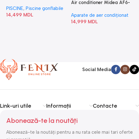
“Chevron Deluxe Square
Air conditioner Midea AF6-
PISCINE
,
Piscine gonflabile
P
Bubble” 28446
18N1C0-I/AF6-18N1C0-O
14,499
MDL
1
Aparate de aer condiționat
14,999
MDL
Social Media
Link-uri utile
Informații
Contacte
Abonează-te la noutăți
Abonează-te la noutăți pentru a nu rata cele mai tari oferte