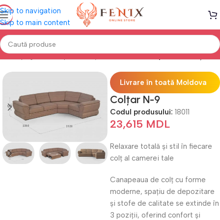
Skip to navigation
Skip to main content
Prima pagină
Canapele, Colțare & Fotolii
Canapele de Colț
Livrare în toată Moldova
Colțar N-9
Codul produsului:
18011
23,615
MDL
Relaxare totală și stil în fiecare
colț al camerei tale
Canapeaua de colț cu forme
moderne, spațiu de depozitare
și stofe de calitate se extinde în
3 poziții, oferind confort și