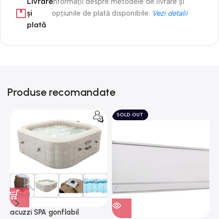
Livrare
Informații despre metodele de livrare și
și
opțiunile de plată disponibile.
Vezi detalii
plată
Produse recomandate
SOLD OUT
acuzzi SPA gonflabil
A