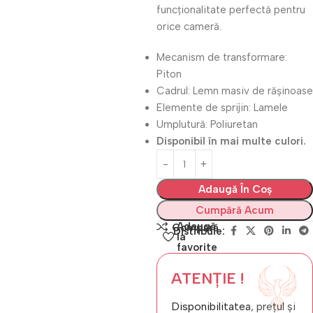
funcționalitate perfectă pentru
orice cameră.
Mecanism de transformare:
Piton
Cadrul: Lemn masiv de rășinoase
Elemente de sprijin: Lamele
Umplutură: Poliuretan
Disponibil în mai multe culori.
Adaugă În Coș
Cumpără Acum
Adaugă
Compară
Distribuie:
la
favorite
ATENȚIE !
Disponibilitatea, prețul și