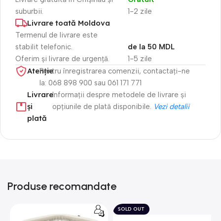
suburbii.
1-2 zile
Livrare toată Moldova
Termenul de livrare este
stabilit telefonic.
de la 50 MDL
Oferim și livrare de urgență.
1-5 zile
Atenție​
Pentru înregistrarea comenzii, contactați-ne
la: 068 898 900 sau 061 171 771
Livrare
Informații despre metodele de livrare și
și
opțiunile de plată disponibile.
Vezi detalii
plată
Produse recomandate
SOLD OUT