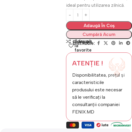
ideal pentru utilizarea zilnică.
Adaugă În Coș
Cumpără Acum
Adaugă
Compară
Distribuie:
la
favorite
ATENȚIE !
Disponibilitatea, prețul și
caracteristicile
produsului este necesar
să le verificați la
consultanții companiei
FENIX.MD