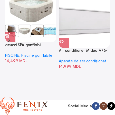
acuzzi SPA gonflabil
A
“Chevron Deluxe Square
Air conditioner Midea AF6-
PISCINE
,
Piscine gonflabile
P
Bubble” 28446
18N1C0-I/AF6-18N1C0-O
14,499
MDL
1
Aparate de aer condiționat
14,999
MDL
Social Media