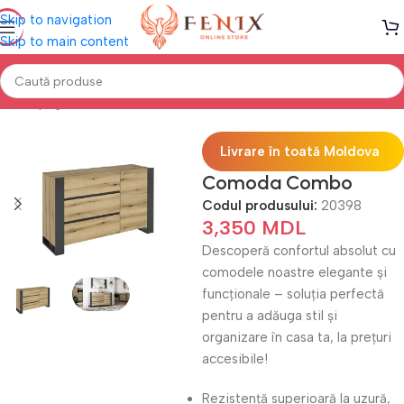
Skip to navigation
Skip to main content
Prima pagină
Mobilă DORMITOR
Comode
Livrare în toată Moldova
Comoda Combo
Codul produsului:
20398
3,350
MDL
Descoperă confortul absolut cu
comodele noastre elegante și
funcționale – soluția perfectă
pentru a adăuga stil și
organizare în casa ta, la prețuri
accesibile!
Rezistență superioară la uzură,