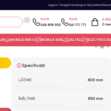
Logare / Înregistrare
Despre Noi
Contacte
Favori
Sună:
Sună:
0
MD
0
ite
068 898 900
061 171 771
URI
MOBILĂ BIROU
MOBILĂ BAIE
SALTELE
ELECTROCAS
Specificații
LĂȚIME
800 mm
ÎNĂLȚIME
850 mm