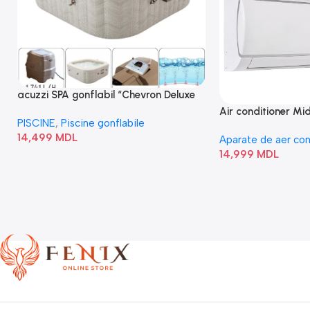
acuzzi SPA gonflabil “Chevron Deluxe
Square Bubble” 28446
Air conditioner M
PISCINE
,
Piscine gonflabile
I/AF6-18N1C0-O
14,499
MDL
Aparate de aer con
14,999
MDL