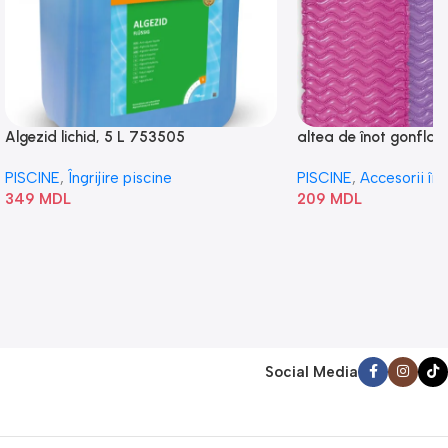
Algezid lichid, 5 L 753505
altea de înot gonflabi
„Val” 58807
PISCINE
,
Îngrijire piscine
PISCINE
,
Accesorii în
349
MDL
209
MDL
Social Media