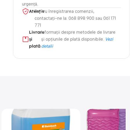
urgență.
Atenție​
Pentru înregistrarea comenzii,
contactați-ne la: 068 898 900 sau 061 171
771
Livrare
Informații despre metodele de livrare
și
și opțiunile de plată disponibile.
Vezi
plată
detalii