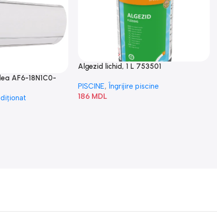
Algezid lichid, 1 L 753501
idea AF6-18N1C0-
PISCINE
,
Îngrijire piscine
186
MDL
diționat