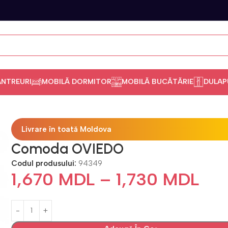
ANTREURI
MOBILĂ DORMITOR
MOBILĂ BUCĂTĂRIE
DULAP
Livrare în toată Moldova
Comoda OVIEDO
Codul produsului:
94349
1,670
MDL
–
1,730
MDL