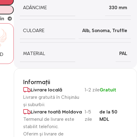
ADÂNCIME
330 mm
CULOARE
Alb
,
Sonoma
,
Truffle
MATERIAL
PAL
MD
Informații
Livrare locală
1-2 zile
Gratuit
Livrare gratuită în Chișinău
și suburbii.
Livrare toată Moldova
1-5
de la 50
Termenul de livrare este
zile
MDL
stabilit telefonic.
Oferim și livrare de