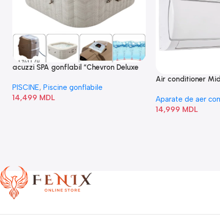
acuzzi SPA gonflabil “Chevron Deluxe
Square Bubble” 28446
Air conditioner M
PISCINE
,
Piscine gonflabile
I/AF6-18N1C0-O
14,499
MDL
Aparate de aer con
14,999
MDL