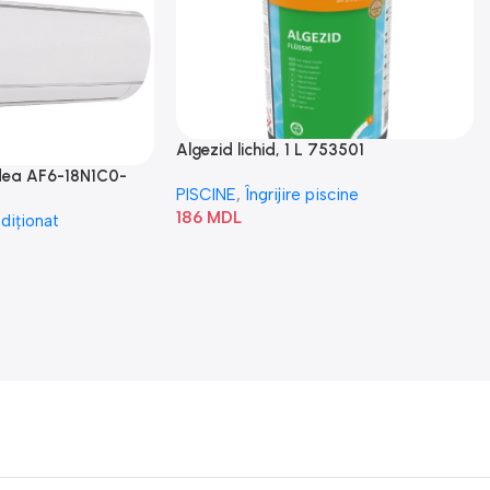
Algezid lichid, 1 L 753501
idea AF6-18N1C0-
PISCINE
,
Îngrijire piscine
186
MDL
diționat