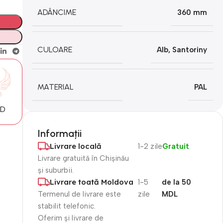
ADÂNCIME
360 mm
CULOARE
Alb
,
Santoriny
MATERIAL
PAL
MD
Informații
Livrare locală
1-2 zile
Gratuit
Livrare gratuită în Chișinău
și suburbii.
Livrare toată Moldova
1-5
de la 50
Termenul de livrare este
zile
MDL
stabilit telefonic.
Oferim și livrare de