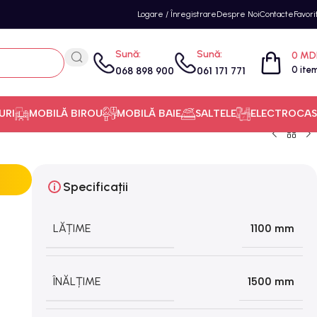
Logare / Înregistrare
Despre Noi
Contacte
Favori
Sună:
Sună:
0
MD
0
ite
068 898 900
061 171 771
URI
MOBILĂ BIROU
MOBILĂ BAIE
SALTELE
ELECTROCAS
Specificații
LĂȚIME
1100 mm
ÎNĂLȚIME
1500 mm