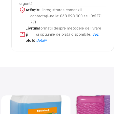
urgență.
Atenție​
Pentru înregistrarea comenzii,
contactați-ne la: 068 898 900 sau 061 171
771
Livrare
Informații despre metodele de livrare
și
și opțiunile de plată disponibile.
Vezi
plată
detalii