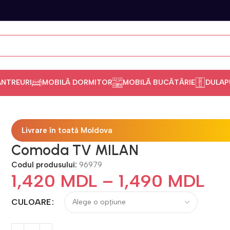
ANTREURI
MOBILĂ DORMITOR
MOBILĂ BUCĂTĂRIE
DULAP
Livrare în toată Moldova
Comoda TV MILAN
Codul produsului:
96979
1,420
MDL
–
1,490
MDL
CULOARE