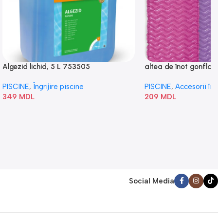
Algezid lichid, 5 L 753505
altea de înot gonflabi
„Val” 58807
PISCINE
,
Îngrijire piscine
PISCINE
,
Accesorii în
349
MDL
209
MDL
Social Media