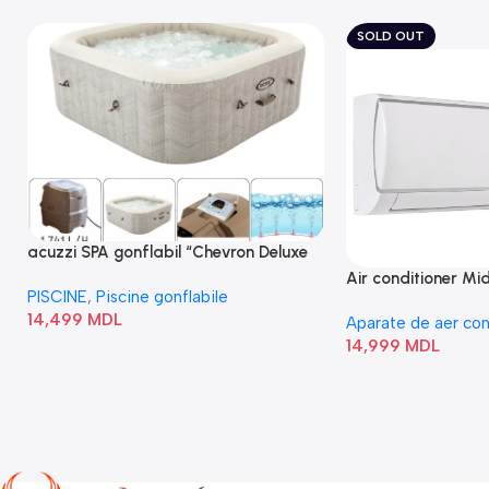
SOLD OUT
acuzzi SPA gonflabil “Chevron Deluxe
Square Bubble” 28446
Air conditioner M
PISCINE
,
Piscine gonflabile
I/AF6-18N1C0-O
14,499
MDL
Aparate de aer con
14,999
MDL