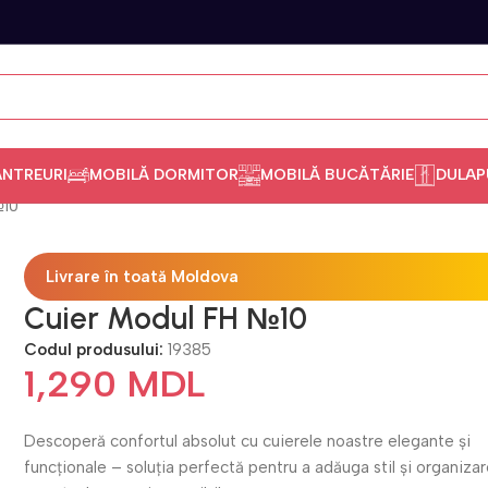
ANTREURI
MOBILĂ DORMITOR
MOBILĂ BUCĂTĂRIE
DULAP
№10
Livrare în toată Moldova
Cuier Modul FH №10
Codul produsului:
19385
1,290
MDL
Descoperă confortul absolut cu cuierele noastre elegante și
funcționale – soluția perfectă pentru a adăuga stil și organizar