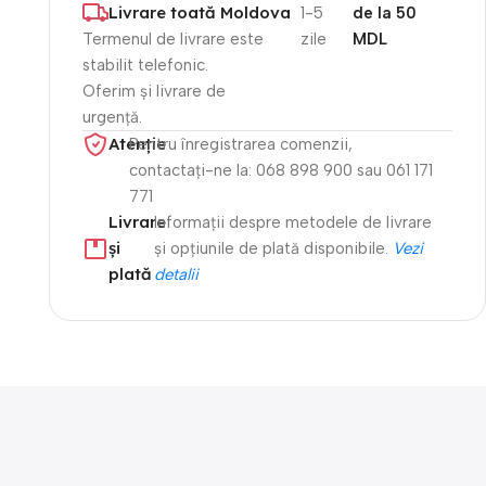
Livrare toată Moldova
1-5
de la 50
Termenul de livrare este
zile
MDL
stabilit telefonic.
Oferim și livrare de
urgență.
Atenție​
Pentru înregistrarea comenzii,
contactați-ne la: 068 898 900 sau 061 171
771
Livrare
Informații despre metodele de livrare
și
și opțiunile de plată disponibile.
Vezi
plată
detalii