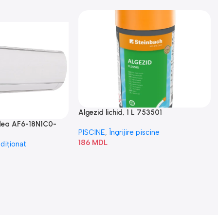
Algezid lichid, 1 L 753501
idea AF6-18N1C0-
PISCINE
,
Îngrijire piscine
186
MDL
diționat