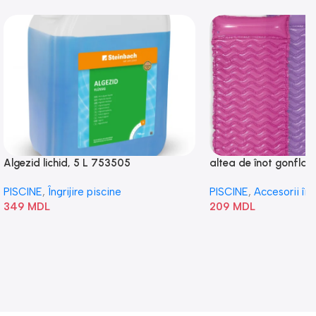
Algezid lichid, 5 L 753505
altea de înot gonflabi
„Val” 58807
PISCINE
,
Îngrijire piscine
PISCINE
,
Accesorii în
349
MDL
209
MDL