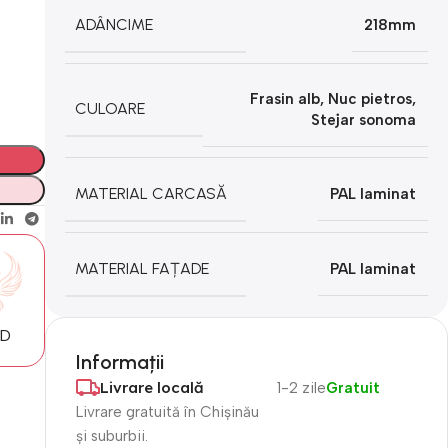
ADÂNCIME
218mm
Frasin alb
,
Nuc pietros
,
CULOARE
Stejar sonoma
MATERIAL CARCASĂ
PAL laminat
MATERIAL FAȚADE
PAL laminat
MD
Informații
Livrare locală
1-2 zile
Gratuit
Livrare gratuită în Chișinău
și suburbii.