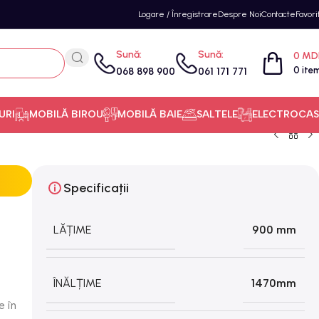
Logare / Înregistrare
Despre Noi
Contacte
Favori
Sună:
Sună:
0
MD
0
ite
068 898 900
061 171 771
URI
MOBILĂ BIROU
MOBILĂ BAIE
SALTELE
ELECTROCAS
Specificații
LĂȚIME
900 mm
ÎNĂLȚIME
1470mm
e în