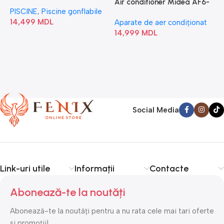
“Chevron Deluxe Square
Air conditioner Midea AF6-
PISCINE
,
Piscine gonflabile
P
Bubble” 28446
18N1C0-I/AF6-18N1C0-O
14,499
MDL
1
Aparate de aer condiționat
14,999
MDL
Social Media
Link-uri utile
Informații
Contacte
Abonează-te la noutăți
Abonează-te la noutăți pentru a nu rata cele mai tari oferte
si promoții!