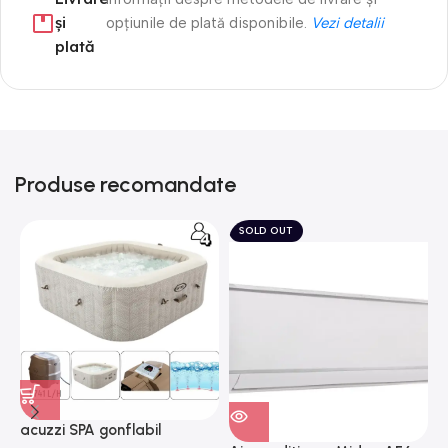
și
opțiunile de plată disponibile.
Vezi detalii
plată
Produse recomandate
SOLD OUT
acuzzi SPA gonflabil
A