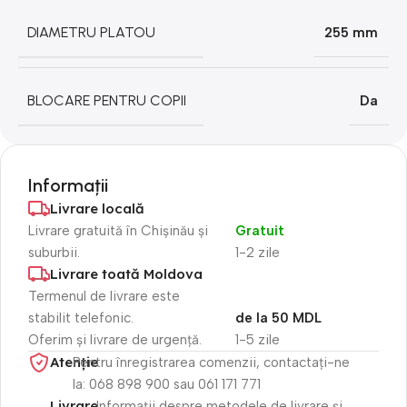
DIAMETRU PLATOU
255 mm
BLOCARE PENTRU COPII
Da
Informații
Livrare locală
Livrare gratuită în Chișinău și
Gratuit
suburbii.
1-2 zile
Livrare toată Moldova
Termenul de livrare este
stabilit telefonic.
de la 50 MDL
Oferim și livrare de urgență.
1-5 zile
Atenție​
Pentru înregistrarea comenzii, contactați-ne
la: 068 898 900 sau 061 171 771
Livrare
Informații despre metodele de livrare și