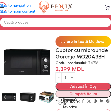
Skip to navigation
Skip to main content
Prima pagină
Electrocasnice Bucătărie
Cuptoare cu microunde
Livrare în toată Moldova
Cuptor cu microunde
Gorenje MO20A3BH
Codul produsului:
74716
2,399
MDL
Adaugă În Coș
Cumpără Acum
Adaugă
Compară
Distribuie:
la
favorite