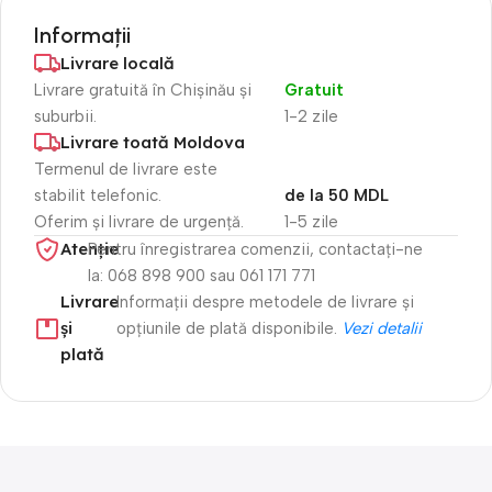
Informații
Livrare locală
Livrare gratuită în Chișinău și
Gratuit
suburbii.
1-2 zile
Livrare toată Moldova
Termenul de livrare este
stabilit telefonic.
de la 50 MDL
Oferim și livrare de urgență.
1-5 zile
Atenție​
Pentru înregistrarea comenzii, contactați-ne
la: 068 898 900 sau 061 171 771
Livrare
Informații despre metodele de livrare și
și
opțiunile de plată disponibile.
Vezi detalii
plată