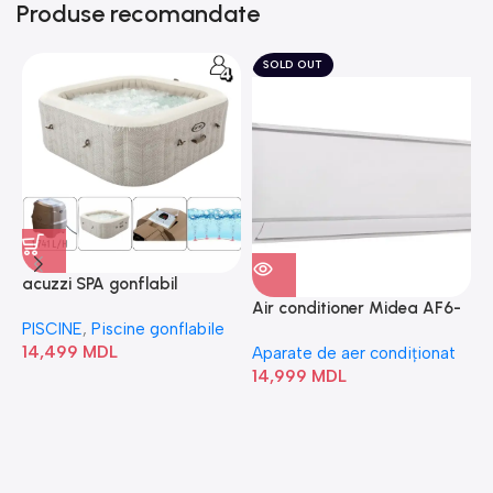
Produse recomandate
SOLD OUT
acuzzi SPA gonflabil
A
“Chevron Deluxe Square
Air conditioner Midea AF6-
PISCINE
,
Piscine gonflabile
P
Bubble” 28446
18N1C0-I/AF6-18N1C0-O
14,499
MDL
1
Aparate de aer condiționat
14,999
MDL