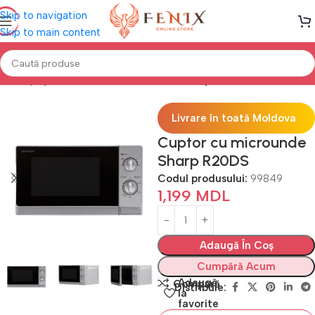
Skip to navigation
Skip to main content
Prima pagină
Electrocasnice Bucătărie
Cuptoare cu microunde
Livrare în toată Moldova
Cuptor cu microunde
Sharp R20DS
Codul produsului:
99849
1,199
MDL
Adaugă În Coș
Cumpără Acum
Adaugă
Compară
Distribuie:
la
favorite