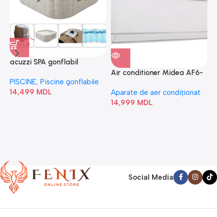
acuzzi SPA gonflabil
A
“Chevron Deluxe Square
Air conditioner Midea AF6-
PISCINE
,
Piscine gonflabile
P
Bubble” 28446
18N1C0-I/AF6-18N1C0-O
14,499
MDL
1
Aparate de aer condiționat
14,999
MDL
Social Media