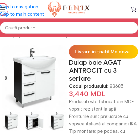
Skip to navigation
Skip to main content
Prima pagină
Mobilă BAIE
Dulap sub lavoar
Livrare în toată Moldova
Dulap baie AGAT
ANTROCIT cu 3
sertare
Codul produsului:
83685
3,440
MDL
Produsul este fabricat din MDF
vopsit rezistent la apă
Fronturile sunt prelucrate cu
vopsea italiană al companiei IKA
Tip montare: pe podea, cu