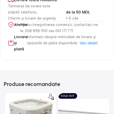
Termenul de livrare este
stabilit telefonic.
de la 50 MDL
Oferim și livrare de urgență.
1-5 zile
Atenție​
Pentru înregistrarea comenzii, contactați-ne
la: 068 898 900 sau 061 171 771
Livrare
Informații despre metodele de livrare și
și
opțiunile de plată disponibile.
Vezi detalii
plată
Produse recomandate
SOLD OUT