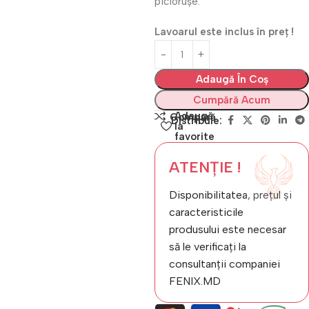
piciorușe.
Lavoarul este inclus în preț !
Adaugă În Coș
Cumpără Acum
Adaugă
Compară
Distribuie:
la
favorite
ATENȚIE !
Disponibilitatea, prețul și
caracteristicile
produsului este necesar
să le verificați la
consultanții companiei
FENIX.MD