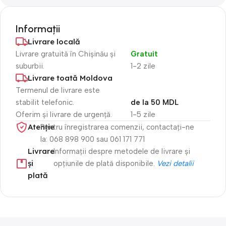
Informații
Livrare locală
Livrare gratuită în Chișinău și
Gratuit
suburbii.
1-2 zile
Livrare toată Moldova
Termenul de livrare este
stabilit telefonic.
de la 50 MDL
Oferim și livrare de urgență.
1-5 zile
Atenție​
Pentru înregistrarea comenzii, contactați-ne
la: 068 898 900 sau 061 171 771
Livrare
Informații despre metodele de livrare și
și
opțiunile de plată disponibile.
Vezi detalii
plată