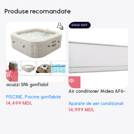
Produse recomandate
SOLD OUT
acuzzi SPA gonflabil
A
“Chevron Deluxe Square
Air conditioner Midea AF6-
PISCINE
,
Piscine gonflabile
P
Bubble” 28446
18N1C0-I/AF6-18N1C0-O
14,499
MDL
1
Aparate de aer condiționat
14,999
MDL