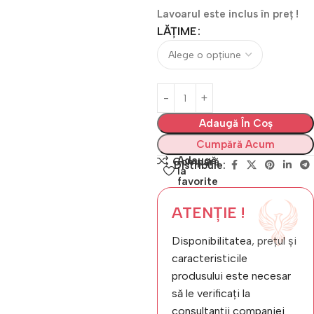
Lavoarul este inclus în preț !
LĂȚIME
Adaugă În Coș
Cumpără Acum
Adaugă
Compară
Distribuie:
la
favorite
ATENȚIE !
Disponibilitatea, prețul și
caracteristicile
produsului este necesar
să le verificați la
consultanții companiei