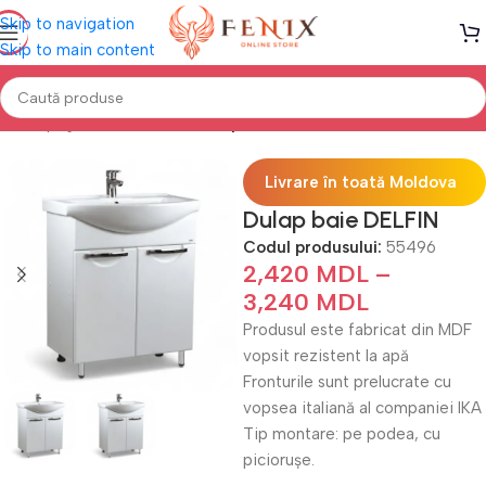
Skip to navigation
Skip to main content
Prima pagină
Mobilă BAIE
Dulap sub lavoar
Livrare în toată Moldova
Dulap baie DELFIN
Codul produsului:
55496
2,420
MDL
–
3,240
MDL
Produsul este fabricat din MDF
vopsit rezistent la apă
Fronturile sunt prelucrate cu
vopsea italiană al companiei IKA
Tip montare: pe podea, cu
piciorușe.