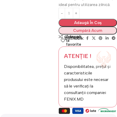
ideal pentru utilizarea zilnică.
Adaugă În Coș
Cumpără Acum
Adaugă
Compară
Distribuie:
la
favorite
ATENȚIE !
Disponibilitatea, prețul și
caracteristicile
produsului este necesar
să le verificați la
consultanții companiei
FENIX.MD