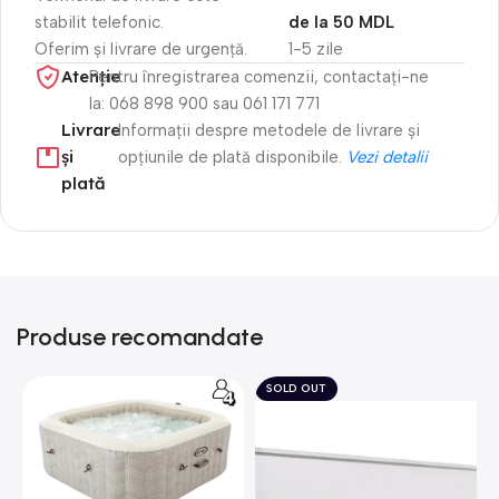
stabilit telefonic.
de la 50 MDL
Oferim și livrare de urgență.
1-5 zile
Atenție​
Pentru înregistrarea comenzii, contactați-ne
la: 068 898 900 sau 061 171 771
Livrare
Informații despre metodele de livrare și
și
opțiunile de plată disponibile.
Vezi detalii
plată
Produse recomandate
SOLD OUT