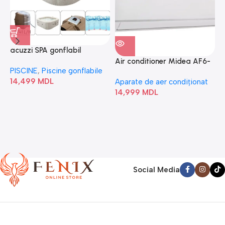
acuzzi SPA gonflabil
A
“Chevron Deluxe Square
Air conditioner Midea AF6-
PISCINE
,
Piscine gonflabile
P
Bubble” 28446
18N1C0-I/AF6-18N1C0-O
14,499
MDL
1
Aparate de aer condiționat
14,999
MDL
Social Media