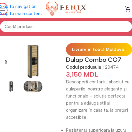
Skip to navigation
Skip to main content
Prima pagină
Mobilă LIVING
Dulapuri Living
Livrare în toată Moldova
Dulap Combo CO7
Codul produsului:
20474
3,150
MDL
Descoperă confortul absolut cu
dulapurile noastre elegante și
funcționale – soluția perfectă
pentru a adăuga stil și
organizare în casa ta, la prețuri
accesibile!
Rezistență superioară la uzură,