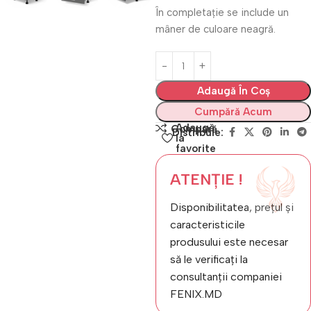
În completație se include un
mâner de culoare neagră.
Adaugă În Coș
Cumpără Acum
Adaugă
Compară
Distribuie:
la
favorite
ATENȚIE !
Disponibilitatea, prețul și
caracteristicile
produsului este necesar
să le verificați la
consultanții companiei
FENIX.MD