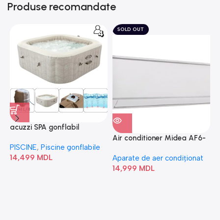
Produse recomandate
SOLD OUT
acuzzi SPA gonflabil
A
“Chevron Deluxe Square
Air conditioner Midea AF6-
PISCINE
,
Piscine gonflabile
P
Bubble” 28446
18N1C0-I/AF6-18N1C0-O
14,499
MDL
1
Aparate de aer condiționat
14,999
MDL