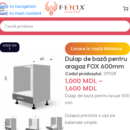
Skip to navigation
Skip to main content
Prima pagină
Mobilă BUCĂTĂRIE
Bucătării modulare
SOLD OU
Livrare în toată Moldova
T
Dulap de bază pentru
aragaz FOX 600mm
Codul produsului:
29928
1,000
MDL
–
1,600
MDL
Dulap de bază pentru lavuar 600
mm
Dulapul prezintă o ușă pe
balamale simple.