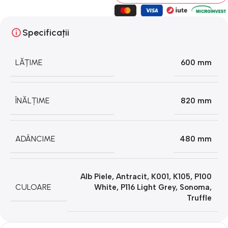
Specificații
LĂȚIME
600 mm
ÎNĂLȚIME
820 mm
ADÂNCIME
480 mm
Alb Piele
,
Antracit
,
K001
,
K105
,
P100
CULOARE
White
,
P116 Light Grey
,
Sonoma
,
Truffle