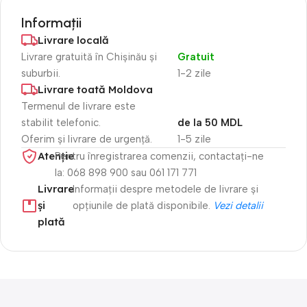
Informații
Livrare locală
Livrare gratuită în Chișinău și
Gratuit
suburbii.
1-2 zile
Livrare toată Moldova
Termenul de livrare este
stabilit telefonic.
de la 50 MDL
Oferim și livrare de urgență.
1-5 zile
Atenție​
Pentru înregistrarea comenzii, contactați-ne
la: 068 898 900 sau 061 171 771
Livrare
Informații despre metodele de livrare și
și
opțiunile de plată disponibile.
Vezi detalii
plată