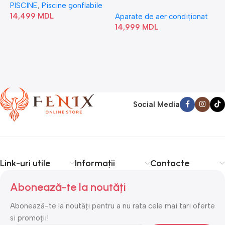
PISCINE
,
Piscine gonflabile
P
Bubble” 28446
18N1C0-I/AF6-18N1C0-O
14,499
MDL
1
Aparate de aer condiționat
14,999
MDL
Social Media
Link-uri utile
Informații
Contacte
Abonează-te la noutăți
Abonează-te la noutăți pentru a nu rata cele mai tari oferte
si promoții!