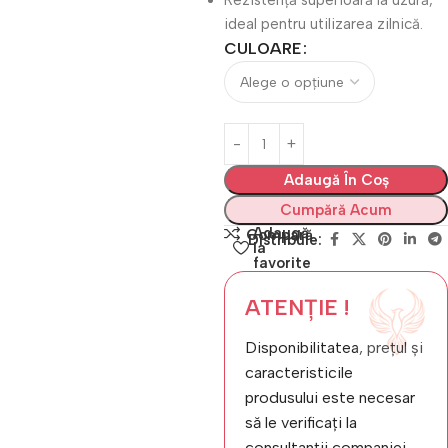
Rezistență superioară la uzură,
ideal pentru utilizarea zilnică.
CULOARE
Adaugă În Coș
Cumpără Acum
Adaugă
Compară
Distribuie:
la
favorite
ATENȚIE !
Disponibilitatea, prețul și
caracteristicile
produsului este necesar
să le verificați la
consultanții companiei