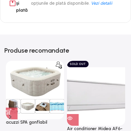
și
opțiunile de plată disponibile.
Vezi detalii
plată
Produse recomandate
SOLD OUT
acuzzi SPA gonflabil
A
“Chevron Deluxe Square
Air conditioner Midea AF6-