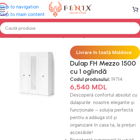
Skip to navigation
Skip to main content
Prima pagină
DULAPURI
Dulapuri cu uși Pliante
Livrare în toată Moldova
Dulap FH Mezzo 1500
cu 1 oglindă
Codul produsului:
19714
6,540
MDL
Descoperă confortul absolut cu
dulapurile noastre elegante și
funcționale – soluția perfectă
pentru a adăuga stil și
organizare în casa ta, la prețuri
accesibile!