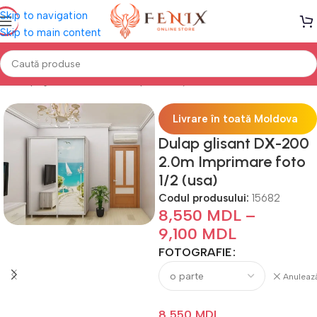
Skip to navigation
Skip to main content
Prima pagină
DULAPURI
Dulapuri cu uși Glisante
Foto
Livrare în toată Moldova
Dulap glisant DХ-200
2.0m Imprimare foto
1/2 (usa)
Codul produsului:
15682
8,550
MDL
–
9,100
MDL
FOTOGRAFIE
Anuleaz
8,550
MDL