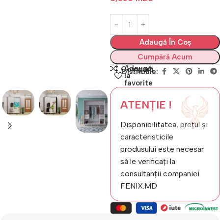
Adaugă În Coș
Cumpără Acum
Adaugă
Compară
Distribuie:
la
favorite
ATENȚIE !
Disponibilitatea, prețul și
caracteristicile
produsului este necesar
să le verificați la
consultanții companiei
FENIX.MD