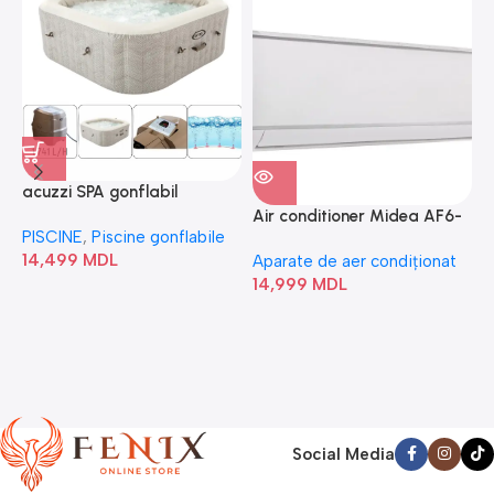
acuzzi SPA gonflabil
A
“Chevron Deluxe Square
Air conditioner Midea AF6-
PISCINE
,
Piscine gonflabile
P
Bubble” 28446
18N1C0-I/AF6-18N1C0-O
14,499
MDL
1
Aparate de aer condiționat
14,999
MDL
Social Media