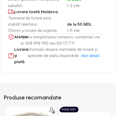
suburbii.
1-2 zile
Livrare toată Moldova
Termenul de livrare este
stabilit telefonic.
de la 50 MDL
Oferim și livrare de urgență.
1-5 zile
Atenție​
Pentru înregistrarea comenzii, contactați-ne
la: 068 898 900 sau 061 171 771
Livrare
Informații despre metodele de livrare și
și
opțiunile de plată disponibile.
Vezi detalii
plată
Produse recomandate
SOLD OUT