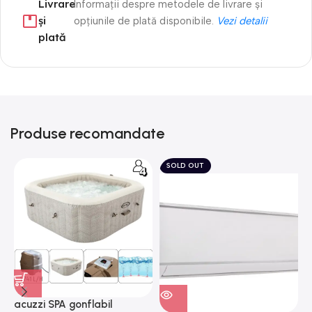
Livrare
Informații despre metodele de livrare și
și
opțiunile de plată disponibile.
Vezi detalii
plată
Produse recomandate
SOLD OUT
acuzzi SPA gonflabil
A