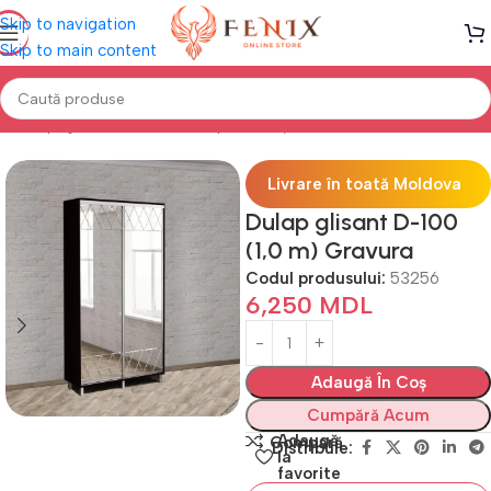
Skip to navigation
Skip to main content
Prima pagină
DULAPURI
Dulapuri cu uși Glisante
Gravură
Livrare în toată Moldova
Dulap glisant D-100
(1,0 m) Gravura
Codul produsului:
53256
6,250
MDL
Adaugă În Coș
Cumpără Acum
Adaugă
Compară
Distribuie:
la
favorite