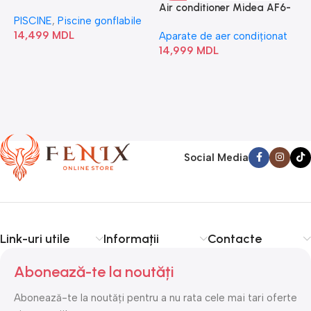
“Chevron Deluxe Square
Air conditioner Midea AF6-
PISCINE
,
Piscine gonflabile
P
Bubble” 28446
18N1C0-I/AF6-18N1C0-O
14,499
MDL
1
Aparate de aer condiționat
14,999
MDL
Social Media
Link-uri utile
Informații
Contacte
Abonează-te la noutăți
Abonează-te la noutăți pentru a nu rata cele mai tari oferte