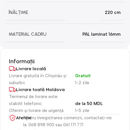
ÎNĂLȚIME
220 cm
MATERIAL CADRU
PAL laminat 16mm
Informații
Livrare locală
Livrare gratuită în Chișinău și
Gratuit
suburbii.
1-2 zile
Livrare toată Moldova
Termenul de livrare este
stabilit telefonic.
de la 50 MDL
Oferim și livrare de urgență.
1-5 zile
Atenție​
Pentru înregistrarea comenzii, contactați-ne
la: 068 898 900 sau 061 171 771