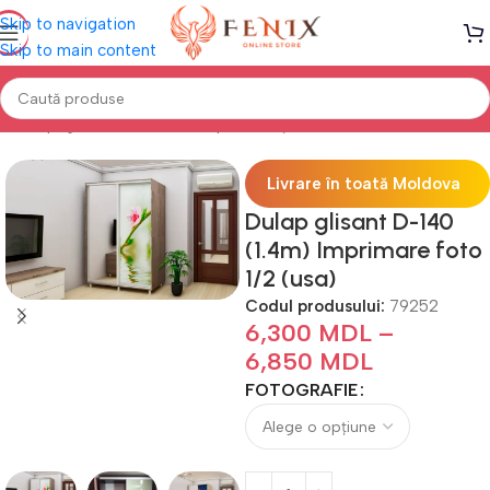
Skip to navigation
Skip to main content
Prima pagină
DULAPURI
Dulapuri cu uși Glisante
Foto
Livrare în toată Moldova
Dulap glisant D-140
(1.4m) Imprimare foto
1/2 (usa)
Codul produsului:
79252
6,300
MDL
–
6,850
MDL
FOTOGRAFIE