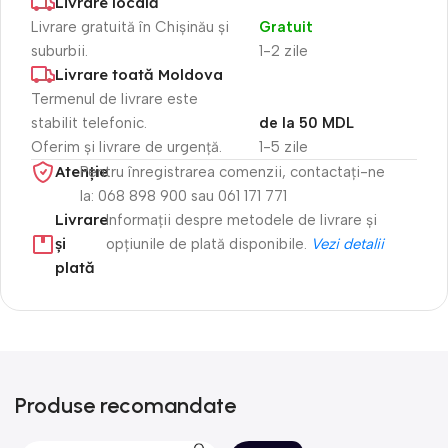
Livrare locală
Livrare gratuită în Chișinău și
Gratuit
suburbii.
1-2 zile
Livrare toată Moldova
Termenul de livrare este
stabilit telefonic.
de la 50 MDL
Oferim și livrare de urgență.
1-5 zile
Atenție​
Pentru înregistrarea comenzii, contactați-ne
la: 068 898 900 sau 061 171 771
Livrare
Informații despre metodele de livrare și
și
opțiunile de plată disponibile.
Vezi detalii
plată
Produse recomandate