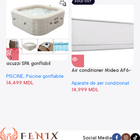
SOLD OUT
acuzzi SPA gonflabil
A
“Chevron Deluxe Square
Air conditioner Midea AF6-
PISCINE
,
Piscine gonflabile
P
Bubble” 28446
18N1C0-I/AF6-18N1C0-O
14,499
MDL
1
Aparate de aer condiționat
14,999
MDL
Social Media