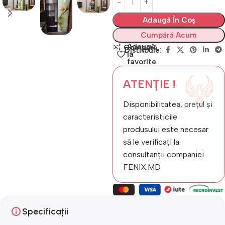
Adaugă În Coș
Cumpără Acum
Adaugă
Compară
Distribuie:
la
favorite
ATENȚIE !
Disponibilitatea, prețul și
caracteristicile
produsului este necesar
să le verificați la
consultanții companiei
FENIX.MD
Specificații