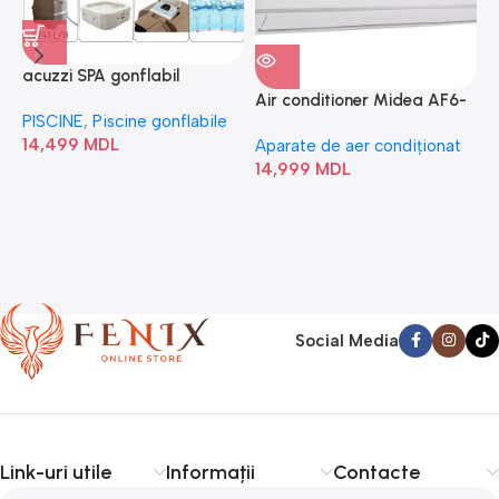
acuzzi SPA gonflabil
A
“Chevron Deluxe Square
Air conditioner Midea AF6-
PISCINE
,
Piscine gonflabile
P
Bubble” 28446
18N1C0-I/AF6-18N1C0-O
14,499
MDL
1
Aparate de aer condiționat
14,999
MDL
Social Media
Link-uri utile
Informații
Contacte