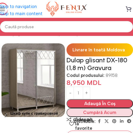
Skip to navigation
Skip to main content
Prima pagină
DULAPURI
Dulapuri cu uși Glisante
Gravură
Livrare în toată Moldova
Dulap glisant DX-180
(1,8 m) Gravura
Codul produsului:
89158
8,950
MDL
Adaugă În Coș
Cumpără Acum
Adaugă
Compară
Distribuie:
la
favorite