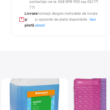
contactați-ne la: 068 898 900 sau 061 171
771
Livrare
Informații despre metodele de livrare
și
și opțiunile de plată disponibile.
Vezi
plată
detalii