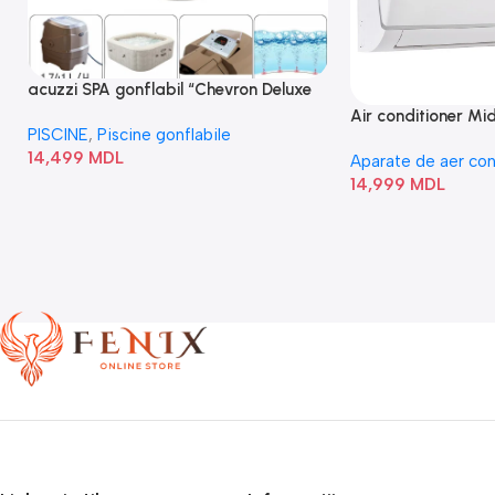
acuzzi SPA gonflabil “Chevron Deluxe
Square Bubble” 28446
Air conditioner M
PISCINE
,
Piscine gonflabile
I/AF6-18N1C0-O
14,499
MDL
Aparate de aer con
14,999
MDL