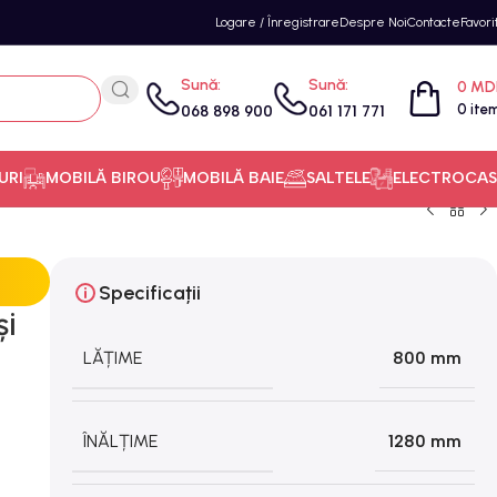
Logare / Înregistrare
Despre Noi
Contacte
Favori
Sună:
Sună:
0
MD
0
ite
068 898 900
061 171 771
URI
MOBILĂ BIROU
MOBILĂ BAIE
SALTELE
ELECTROCAS
Specificații
și
LĂȚIME
800 mm
ÎNĂLȚIME
1280 mm