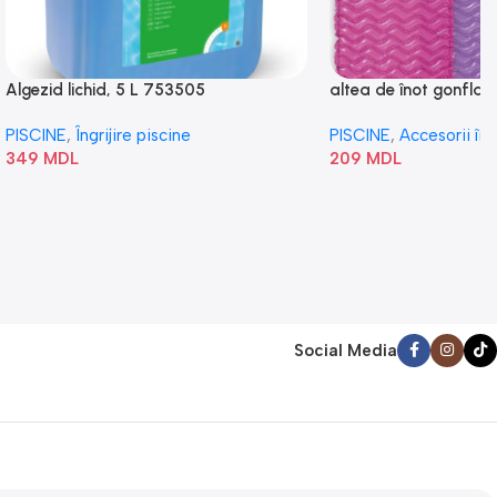
Algezid lichid, 5 L 753505
altea de înot gonflabi
„Val” 58807
PISCINE
,
Îngrijire piscine
PISCINE
,
Accesorii în
349
MDL
209
MDL
Social Media