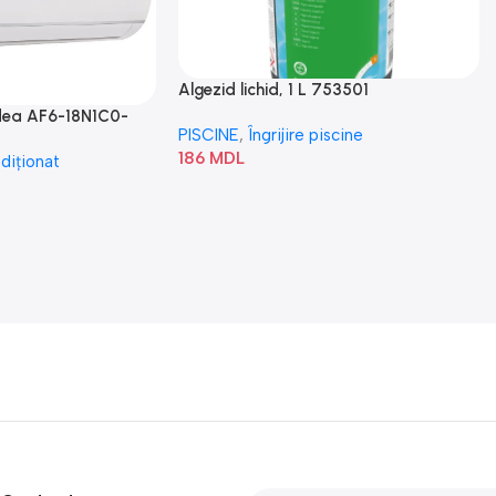
Algezid lichid, 1 L 753501
idea AF6-18N1C0-
PISCINE
,
Îngrijire piscine
186
MDL
diționat