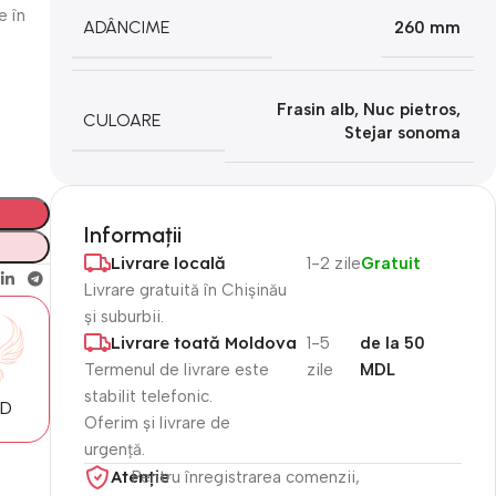
e în
ADÂNCIME
260 mm
Frasin alb
,
Nuc pietros
,
CULOARE
Stejar sonoma
Informații
Livrare locală
1-2 zile
Gratuit
Livrare gratuită în Chișinău
și suburbii.
Livrare toată Moldova
1-5
de la 50
Termenul de livrare este
zile
MDL
stabilit telefonic.
MD
Oferim și livrare de
urgență.
Atenție​
Pentru înregistrarea comenzii,