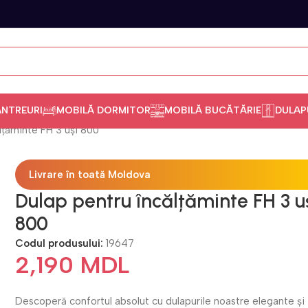
ANTREURI
MOBILĂ DORMITOR
MOBILĂ BUCĂTĂRIE
DULAP
lțăminte FH 3 uși 800
Livrare în toată Moldova
Dulap pentru încălțăminte FH 3 u
800
Codul produsului:
19647
2,190
MDL
Descoperă confortul absolut cu dulapurile noastre elegante și