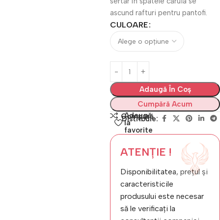
sertar în spatele căruia se
ascund rafturi pentru pantofi.
CULOARE
Adaugă În Coș
Cumpără Acum
Adaugă
Compară
Distribuie:
la
favorite
ATENȚIE !
Disponibilitatea, prețul și
caracteristicile
produsului este necesar
să le verificați la