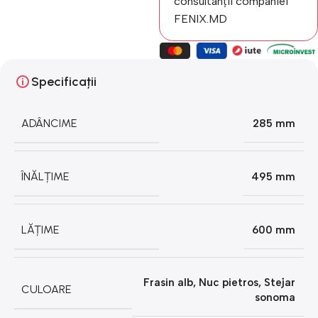
consultanții companiei
FENIX.MD
Specificații
ADÂNCIME
285 mm
ÎNĂLȚIME
495 mm
LĂȚIME
600 mm
Frasin alb
,
Nuc pietros
,
Stejar
CULOARE
sonoma