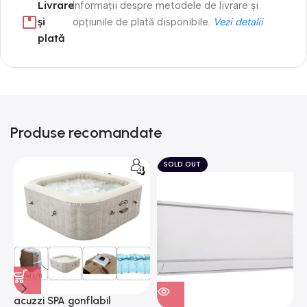
Livrare
Informații despre metodele de livrare și
și
opțiunile de plată disponibile.
Vezi detalii
plată
Produse recomandate
SOLD OUT
acuzzi SPA gonflabil
A