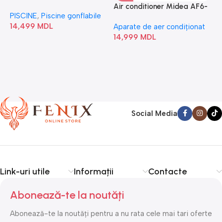
“Chevron Deluxe Square
Air conditioner Midea AF6-
PISCINE
,
Piscine gonflabile
P
Bubble” 28446
18N1C0-I/AF6-18N1C0-O
14,499
MDL
1
Aparate de aer condiționat
14,999
MDL
Social Media
Link-uri utile
Informații
Contacte
Abonează-te la noutăți
Abonează-te la noutăți pentru a nu rata cele mai tari oferte