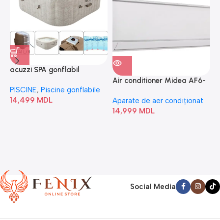
acuzzi SPA gonflabil
A
“Chevron Deluxe Square
Air conditioner Midea AF6-
PISCINE
,
Piscine gonflabile
P
Bubble” 28446
18N1C0-I/AF6-18N1C0-O
14,499
MDL
1
Aparate de aer condiționat
14,999
MDL
Social Media