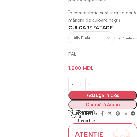
În completație sunt incluse două
mânere de culoare negră.
CULOARE FAȚADE
Anuleaz
PAL
1,200
MDL
Adaugă În Coș
Cumpără Acum
Adaugă
Compară
Distribuie:
la
favorite
ATENȚIE !