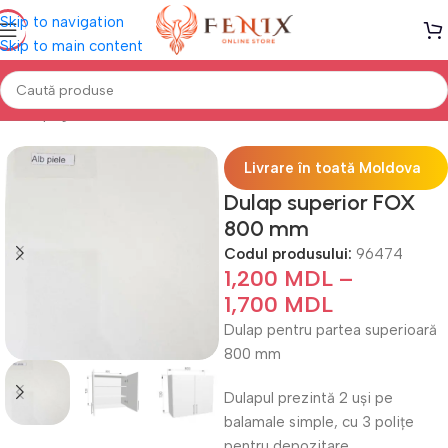
Skip to navigation
Skip to main content
Prima pagină
Mobilă BUCĂTĂRIE
Bucătării modulare
Livrare în toată Moldova
Dulap superior FOX
800 mm
Codul produsului:
96474
1,200
MDL
–
1,700
MDL
Dulap pentru partea superioară
800 mm
Dulapul prezintă 2 uși pe
balamale simple, cu 3 polițe
pentru depozitare.