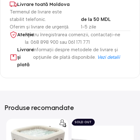
Livrare toată Moldova
Termenul de livrare este
stabilit telefonic.
de la 50 MDL
Oferim și livrare de urgență.
1-5 zile
Atenție​
Pentru înregistrarea comenzii, contactați-ne
la: 068 898 900 sau 061 171 771
Livrare
Informații despre metodele de livrare și
și
opțiunile de plată disponibile.
Vezi detalii
plată
Produse recomandate
SOLD OUT