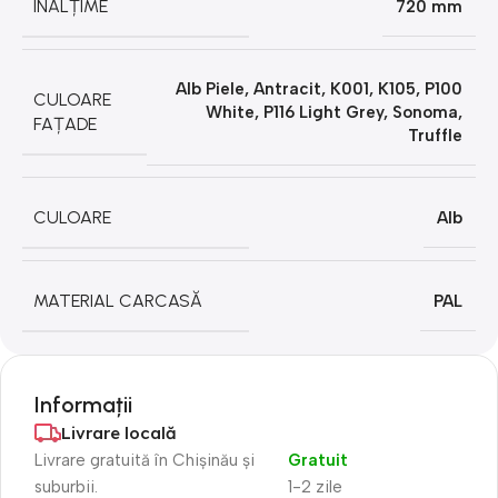
ÎNĂLȚIME
720 mm
Alb Piele
,
Antracit
,
K001
,
K105
,
P100
CULOARE
White
,
P116 Light Grey
,
Sonoma
,
FAȚADE
Truffle
CULOARE
Alb
MATERIAL CARCASĂ
PAL
Informații
Livrare locală
Livrare gratuită în Chișinău și
Gratuit
suburbii.
1-2 zile