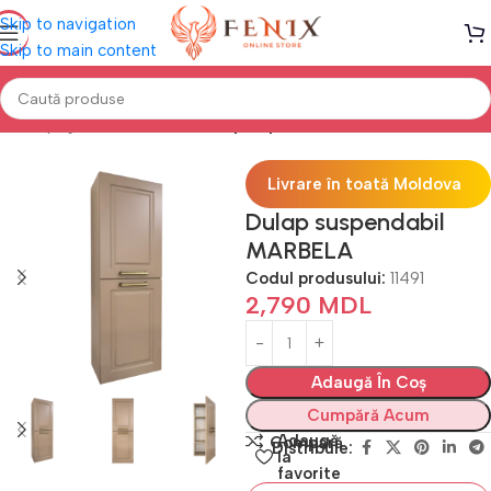
Skip to navigation
Skip to main content
Prima pagină
Mobilă BAIE
Dulapuri pentru Baie Verticale
Livrare în toată Moldova
Dulap suspendabil
MARBELA
Codul produsului:
11491
2,790
MDL
Adaugă În Coș
Cumpără Acum
Adaugă
Compară
Distribuie:
la
favorite