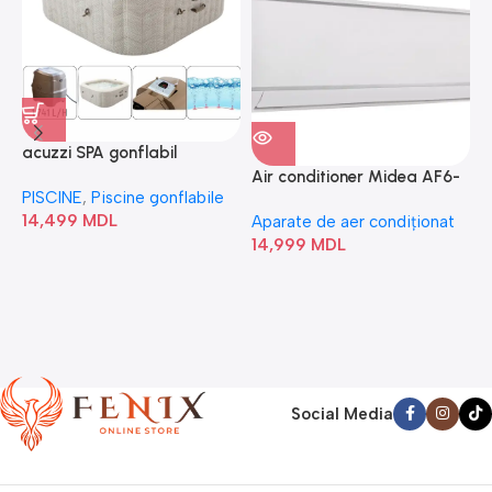
acuzzi SPA gonflabil
A
“Chevron Deluxe Square
Air conditioner Midea AF6-
PISCINE
,
Piscine gonflabile
P
Bubble” 28446
18N1C0-I/AF6-18N1C0-O
14,499
MDL
1
Aparate de aer condiționat
14,999
MDL
Social Media