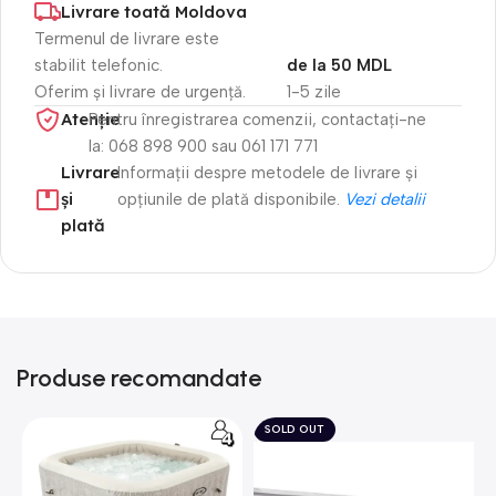
Livrare toată Moldova
Termenul de livrare este
stabilit telefonic.
de la 50 MDL
Oferim și livrare de urgență.
1-5 zile
Atenție​
Pentru înregistrarea comenzii, contactați-ne
la: 068 898 900 sau 061 171 771
Livrare
Informații despre metodele de livrare și
și
opțiunile de plată disponibile.
Vezi detalii
plată
Produse recomandate
SOLD OUT