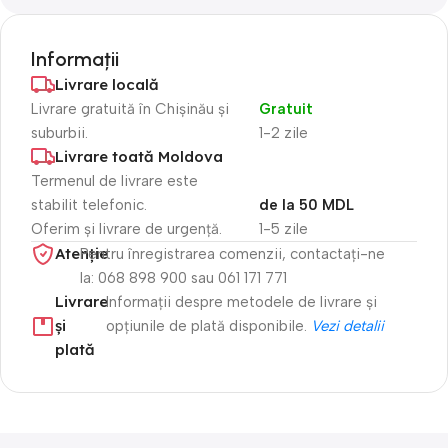
Informații
Livrare locală
Livrare gratuită în Chișinău și
Gratuit
suburbii.
1-2 zile
Livrare toată Moldova
Termenul de livrare este
stabilit telefonic.
de la 50 MDL
Oferim și livrare de urgență.
1-5 zile
Atenție​
Pentru înregistrarea comenzii, contactați-ne
la: 068 898 900 sau 061 171 771
Livrare
Informații despre metodele de livrare și
și
opțiunile de plată disponibile.
Vezi detalii
plată