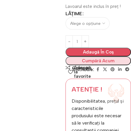
Lavoarul este inclus în preț !
LĂȚIME
Adaugă În Coș
Cumpără Acum
Adaugă
Compară
Distribuie:
la
favorite
ATENȚIE !
Disponibilitatea, prețul și
caracteristicile
produsului este necesar
să le verificați la
consultanții companiei