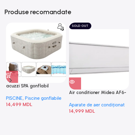
Produse recomandate
SOLD OUT
acuzzi SPA gonflabil
A
“Chevron Deluxe Square
Air conditioner Midea AF6-
PISCINE
,
Piscine gonflabile
P
Bubble” 28446
18N1C0-I/AF6-18N1C0-O
14,499
MDL
1
Aparate de aer condiționat
14,999
MDL