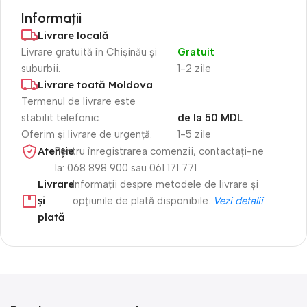
Informații
Livrare locală
Livrare gratuită în Chișinău și
Gratuit
suburbii.
1-2 zile
Livrare toată Moldova
Termenul de livrare este
stabilit telefonic.
de la 50 MDL
Oferim și livrare de urgență.
1-5 zile
Atenție​
Pentru înregistrarea comenzii, contactați-ne
la: 068 898 900 sau 061 171 771
Livrare
Informații despre metodele de livrare și
și
opțiunile de plată disponibile.
Vezi detalii
plată