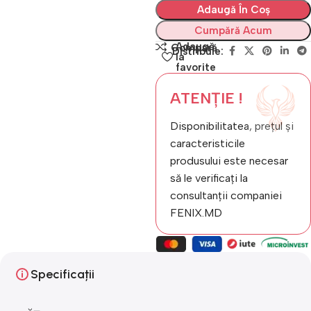
Adaugă În Coș
Cumpără Acum
Adaugă
Compară
Distribuie:
la
favorite
ATENȚIE !
Disponibilitatea, prețul și
caracteristicile
produsului este necesar
să le verificați la
consultanții companiei
FENIX.MD
Specificații