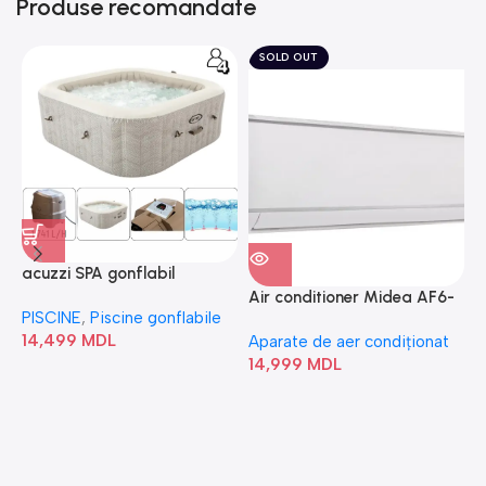
Produse recomandate
SOLD OUT
acuzzi SPA gonflabil
A
“Chevron Deluxe Square
Air conditioner Midea AF6-
PISCINE
,
Piscine gonflabile
P
Bubble” 28446
18N1C0-I/AF6-18N1C0-O
14,499
MDL
1
Aparate de aer condiționat
14,999
MDL