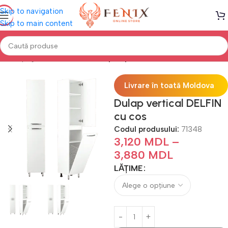
Skip to navigation
Skip to main content
Prima pagină
Mobilă BAIE
Dulapuri pentru Baie Verticale
Livrare în toată Moldova
Dulap vertical DELFIN
cu cos
Codul produsului:
71348
3,120
MDL
–
3,880
MDL
LĂȚIME