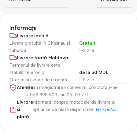
Informații
Livrare locală
Livrare gratuită în Chișinău și
Gratuit
suburbii.
1-2 zile
Livrare toată Moldova
Termenul de livrare este
stabilit telefonic.
de la 50 MDL
Oferim și livrare de urgență.
1-5 zile
Atenție​
Pentru înregistrarea comenzii, contactați-ne
la: 068 898 900 sau 061 171 771
Livrare
Informații despre metodele de livrare și
și
opțiunile de plată disponibile.
Vezi detalii
plată