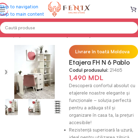
Skip to navigation
Skip to main content
Prima pagină
Mobilă LIVING
Etajere & Polițe
Livrare în toată Moldova
Etajera FH N 6 Pablo
Codul produsului:
21465
1,490
MDL
Descoperă confortul absolut cu
etajerele noastre elegante și
funcționale – soluția perfectă
pentru a adăuga stil și
organizare în casa ta, la prețuri
accesibile!
Rezistență superioară la uzură,
ideal pentru utilizarea zilnică.