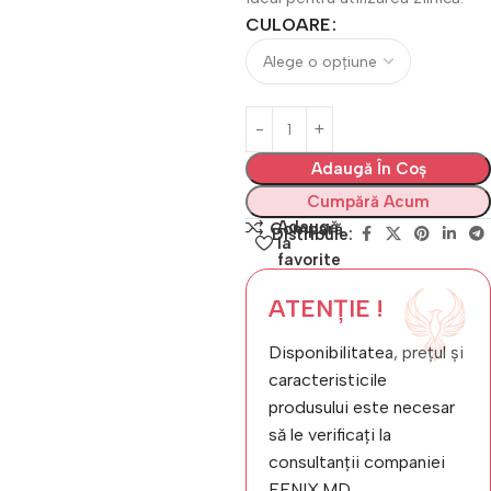
CULOARE
Adaugă În Coș
Cumpără Acum
Adaugă
Compară
Distribuie:
la
favorite
ATENȚIE !
Disponibilitatea, prețul și
caracteristicile
produsului este necesar
să le verificați la
consultanții companiei
FENIX.MD