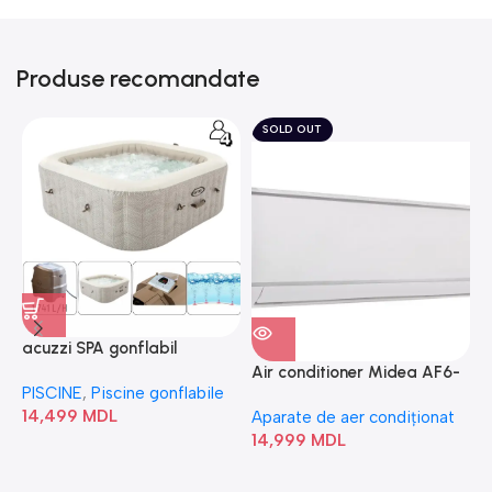
Produse recomandate
SOLD OUT
acuzzi SPA gonflabil
A
“Chevron Deluxe Square
Air conditioner Midea AF6-
PISCINE
,
Piscine gonflabile
P
Bubble” 28446
18N1C0-I/AF6-18N1C0-O
14,499
MDL
1
Aparate de aer condiționat
14,999
MDL