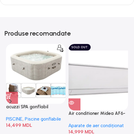
Produse recomandate
SOLD OUT
acuzzi SPA gonflabil
A
“Chevron Deluxe Square
Air conditioner Midea AF6-
PISCINE
,
Piscine gonflabile
P
Bubble” 28446
18N1C0-I/AF6-18N1C0-O
14,499
MDL
1
Aparate de aer condiționat
14,999
MDL