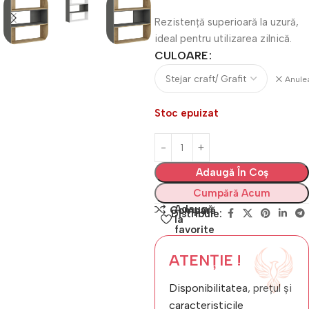
Rezistență superioară la uzură,
ideal pentru utilizarea zilnică.
CULOARE
Anule
Stoc epuizat
Adaugă În Coș
Cumpără Acum
Adaugă
Compară
Distribuie:
la
favorite
ATENȚIE !
Disponibilitatea, prețul și
caracteristicile