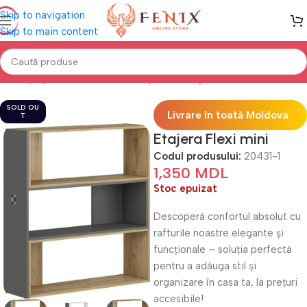
Skip to navigation
Skip to main content
Prima pagină
Mobilă LIVING
Etajere & Polițe
SOLD OU
Livrare în toată Moldova
T
Etajera Flexi mini
Codul produsului:
20431-1
1,350
MDL
Stoc epuizat
Descoperă confortul absolut cu
rafturile noastre elegante și
funcționale – soluția perfectă
pentru a adăuga stil și
organizare în casa ta, la prețuri
accesibile!