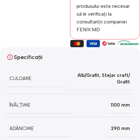
produsului este necesar
să le verificați la
consultanții companiei
FENIX.MD
Specificații
Alb/Grafit
,
Stejar craft/
CULOARE
Grafit
ÎNĂLȚIME
1100 mm
ADÂNCIME
290 mm