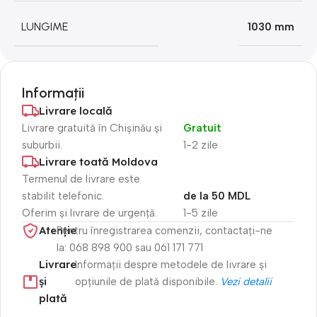
LUNGIME
1030 mm
Informații
Livrare locală
Livrare gratuită în Chișinău și
Gratuit
suburbii.
1-2 zile
Livrare toată Moldova
Termenul de livrare este
stabilit telefonic.
de la 50 MDL
Oferim și livrare de urgență.
1-5 zile
Atenție​
Pentru înregistrarea comenzii, contactați-ne
la: 068 898 900 sau 061 171 771
Livrare
Informații despre metodele de livrare și
și
opțiunile de plată disponibile.
Vezi detalii
plată