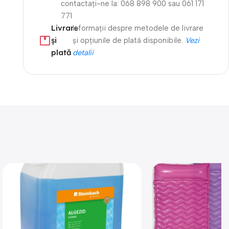
contactați-ne la: 068 898 900 sau 061 171
771
Livrare
Informații despre metodele de livrare
și
și opțiunile de plată disponibile.
Vezi
plată
detalii