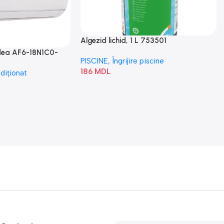
Algezid lichid, 1 L 753501
idea AF6-18N1C0-
PISCINE
,
Îngrijire piscine
186
MDL
diționat