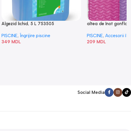
Algezid lichid, 5 L 753505
altea de înot gonflabi
„Val” 58807
PISCINE
,
Îngrijire piscine
PISCINE
,
Accesorii în
349
MDL
209
MDL
Social Media