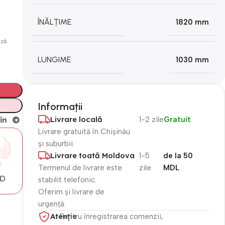
ÎNĂLȚIME
1820 mm
ază
LUNGIME
1030 mm
Informații
Livrare locală
1-2 zile
Gratuit
Livrare gratuită în Chișinău
și suburbii.
Livrare toată Moldova
1-5
de la 50
Termenul de livrare este
zile
MDL
MD
stabilit telefonic.
Oferim și livrare de
urgență.
Atenție​
Pentru înregistrarea comenzii,