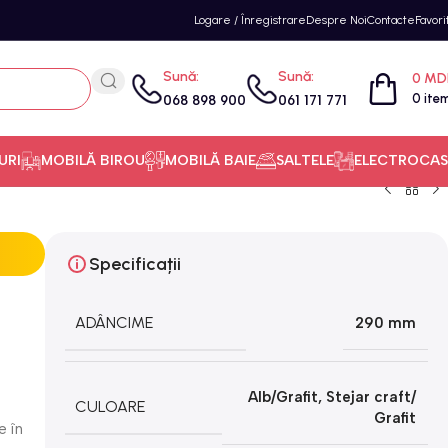
Logare / Înregistrare
Despre Noi
Contacte
Favori
Sună:
Sună:
0
MD
0
ite
068 898 900
061 171 771
URI
MOBILĂ BIROU
MOBILĂ BAIE
SALTELE
ELECTROCAS
Specificații
ADÂNCIME
290 mm
Alb/Grafit
,
Stejar craft/
CULOARE
Grafit
e în