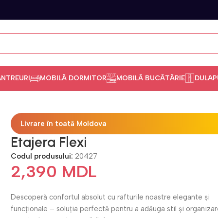
ANTREURI
MOBILĂ DORMITOR
MOBILĂ BUCĂTĂRIE
DULAP
Livrare în toată Moldova
Etajera Flexi
Codul produsului:
20427
2,390
MDL
Descoperă confortul absolut cu rafturile noastre elegante și
funcționale – soluția perfectă pentru a adăuga stil și organizar