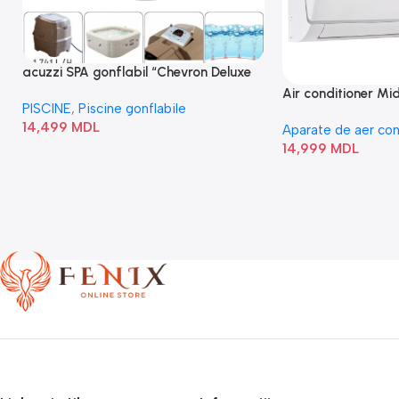
acuzzi SPA gonflabil “Chevron Deluxe
Square Bubble” 28446
Air conditioner M
PISCINE
,
Piscine gonflabile
I/AF6-18N1C0-O
14,499
MDL
Aparate de aer con
14,999
MDL