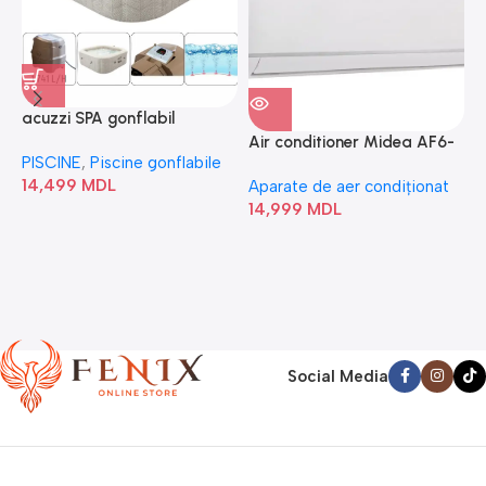
acuzzi SPA gonflabil
A
“Chevron Deluxe Square
Air conditioner Midea AF6-
PISCINE
,
Piscine gonflabile
P
Bubble” 28446
18N1C0-I/AF6-18N1C0-O
14,499
MDL
1
Aparate de aer condiționat
14,999
MDL
Social Media