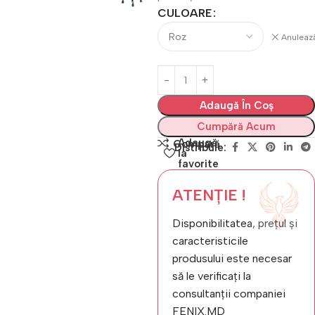
CULOARE
Anuleaz
Adaugă În Coș
Cumpără Acum
Adaugă
Compară
Distribuie:
la
favorite
ATENȚIE !
Disponibilitatea, prețul și
caracteristicile
produsului este necesar
să le verificați la
consultanții companiei
FENIX.MD