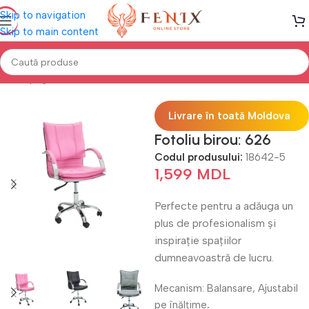
Skip to navigation
Skip to main content
Prima pagină
Mobilă BIROU
Fotolii birou
Livrare în toată Moldova
Fotoliu birou: 626
Codul produsului:
18642-5
1,599
MDL
Perfecte pentru a adăuga un
plus de profesionalism și
inspirație spațiilor
dumneavoastră de lucru.
Mecanism: Balansare, Ajustabil
pe înălțime
.