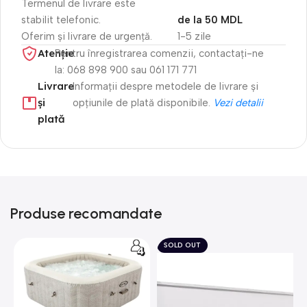
Termenul de livrare este
stabilit telefonic.
de la 50 MDL
Oferim și livrare de urgență.
1-5 zile
Atenție​
Pentru înregistrarea comenzii, contactați-ne
la: 068 898 900 sau 061 171 771
Livrare
Informații despre metodele de livrare și
și
opțiunile de plată disponibile.
Vezi detalii
plată
Produse recomandate
SOLD OUT