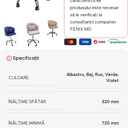
caracteristicile
produsului este necesar
să le verificați la
consultanții companiei
FENIX.MD
Specificații
Albastru
,
Bej
,
Roz
,
Verde
,
CULOARE
Violet
ÎNĂLȚIME SPĂTAR
320 mm
ÎNĂLȚIME MINIMĂ
720 mm