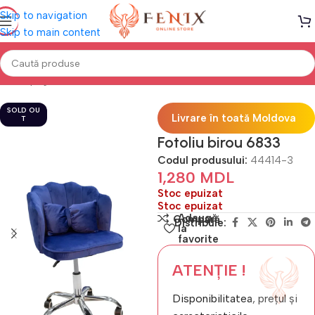
Skip to navigation
Skip to main content
Prima pagină
Mobilă BIROU
Fotolii birou
SOLD OU
Livrare în toată Moldova
T
Fotoliu birou 6833
Codul produsului:
44414-3
1,280
MDL
Stoc epuizat
Stoc epuizat
Adaugă
Compară
Distribuie:
la
favorite
ATENȚIE !
Disponibilitatea, prețul și