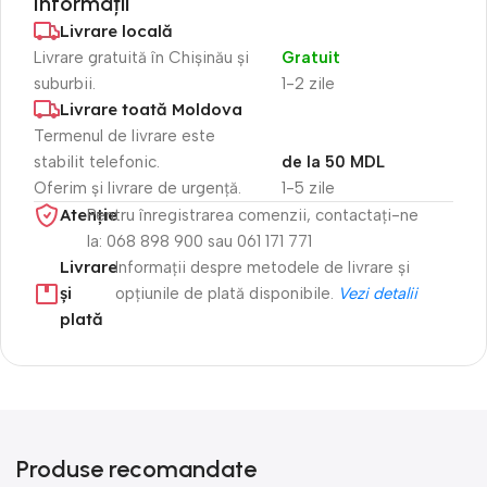
Informații
Livrare locală
Livrare gratuită în Chișinău și
Gratuit
suburbii.
1-2 zile
Livrare toată Moldova
Termenul de livrare este
stabilit telefonic.
de la 50 MDL
Oferim și livrare de urgență.
1-5 zile
Atenție​
Pentru înregistrarea comenzii, contactați-ne
la: 068 898 900 sau 061 171 771
Livrare
Informații despre metodele de livrare și
și
opțiunile de plată disponibile.
Vezi detalii
plată
Produse recomandate