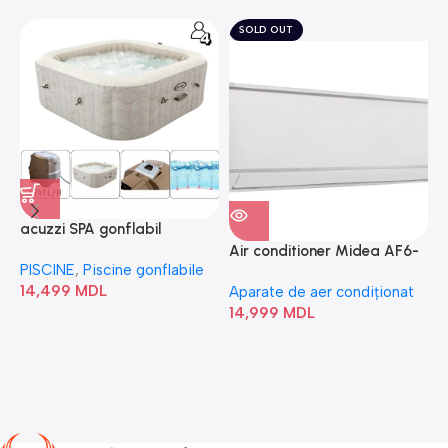
SOLD OUT
acuzzi SPA gonflabil
A
“Chevron Deluxe Square
Air conditioner Midea AF6-
PISCINE
,
Piscine gonflabile
P
Bubble” 28446
18N1C0-I/AF6-18N1C0-O
14,499
MDL
1
Aparate de aer condiționat
14,999
MDL