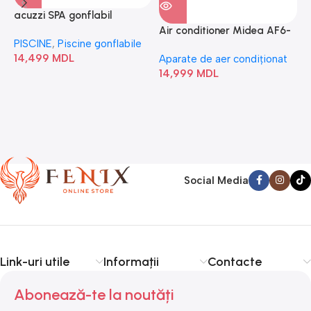
acuzzi SPA gonflabil
A
“Chevron Deluxe Square
Air conditioner Midea AF6-
PISCINE
,
Piscine gonflabile
P
Bubble” 28446
18N1C0-I/AF6-18N1C0-O
14,499
MDL
1
Aparate de aer condiționat
14,999
MDL
Social Media
Link-uri utile
Informații
Contacte
Abonează-te la noutăți