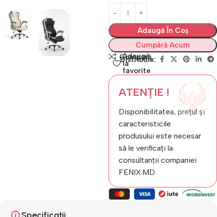
Adaugă În Coș
Cumpără Acum
Adaugă
Compară
Distribuie:
la
favorite
ATENȚIE !
Disponibilitatea, prețul și
caracteristicile
produsului este necesar
să le verificați la
consultanții companiei
FENIX.MD
Specificații