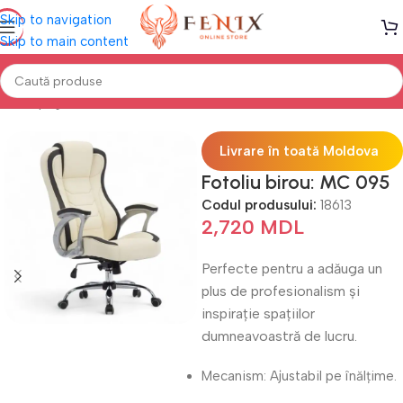
Skip to navigation
Skip to main content
Prima pagină
Mobilă BIROU
Fotolii birou
Livrare în toată Moldova
Fotoliu birou: MC 095
Codul produsului:
18613
2,720
MDL
Perfecte pentru a adăuga un
plus de profesionalism și
inspirație spațiilor
dumneavoastră de lucru.
Mecanism: Ajustabil pe înălțime.