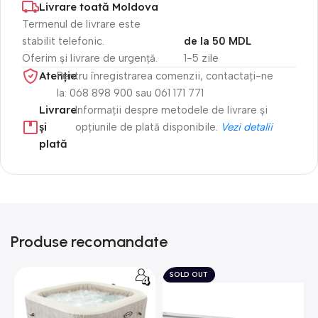
Livrare toată Moldova
Termenul de livrare este
stabilit telefonic.
de la 50 MDL
Oferim și livrare de urgență.
1-5 zile
Atenție​
Pentru înregistrarea comenzii, contactați-ne
la: 068 898 900 sau 061 171 771
Livrare
Informații despre metodele de livrare și
și
opțiunile de plată disponibile.
Vezi detalii
plată
Produse recomandate
SOLD OUT