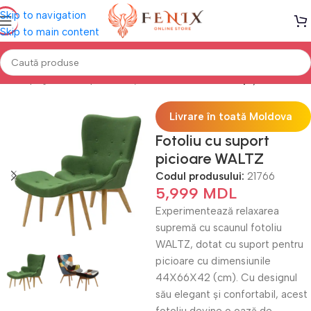
Skip to navigation
Skip to main content
Prima pagină
Canapele, Colțare & Fotolii
Fotolii Tapițate
Livrare în toată Moldova
Fotoliu cu suport
picioare WALTZ
Codul produsului:
21766
5,999
MDL
Experimentează relaxarea
supremă cu scaunul fotoliu
WALTZ, dotat cu suport pentru
picioare cu dimensiunile
44X66X42 (cm). Cu designul
său elegant și confortabil, acest