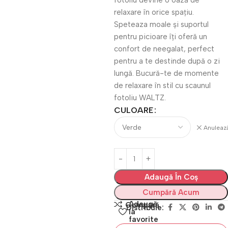
fotoliu devine o oază de
relaxare în orice spațiu.
Speteaza moale și suportul
pentru picioare îți oferă un
confort de neegalat, perfect
pentru a te destinde după o zi
lungă. Bucură-te de momente
de relaxare în stil cu scaunul
fotoliu WALTZ.
CULOARE
Anuleaz
Adaugă În Coș
Cumpără Acum
Adaugă
Compară
Distribuie:
la
favorite