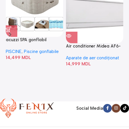
acuzzi SPA gonflabil
A
“Chevron Deluxe Square
Air conditioner Midea AF6-
PISCINE
,
Piscine gonflabile
P
Bubble” 28446
18N1C0-I/AF6-18N1C0-O
14,499
MDL
1
Aparate de aer condiționat
14,999
MDL
Social Media