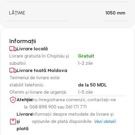
LĂȚIME
1050 mm
Informații
Livrare locală
Livrare gratuită în Chișinău și
Gratuit
suburbii.
1-2 zile
Livrare toată Moldova
Termenul de livrare este
stabilit telefonic.
de la 50 MDL
Oferim și livrare de urgență.
1-5 zile
Atenție​
Pentru înregistrarea comenzii, contactați-ne
la: 068 898 900 sau 061 171 771
Livrare
Informații despre metodele de livrare și
și
opțiunile de plată disponibile.
Vezi detalii
plată