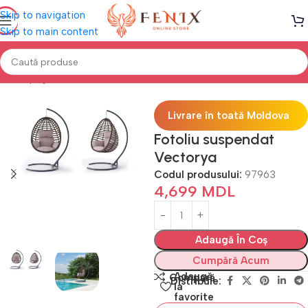
Skip to navigation
Skip to main content
Prima pagină
Mobilă TERASĂ & GRĂDINĂ
Balansoare Terasă
Livrare în toată Moldova
Fotoliu suspendat
Vectorya
Codul produsului:
97963
4,699
MDL
Adaugă În Coș
Cumpără Acum
Adaugă
Compară
Distribuie:
la
favorite