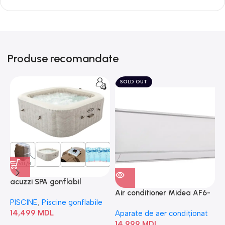
Produse recomandate
SOLD OUT
acuzzi SPA gonflabil
A
“Chevron Deluxe Square
Air conditioner Midea AF6-
PISCINE
,
Piscine gonflabile
P
Bubble” 28446
18N1C0-I/AF6-18N1C0-O
14,499
MDL
1
Aparate de aer condiționat
14,999
MDL