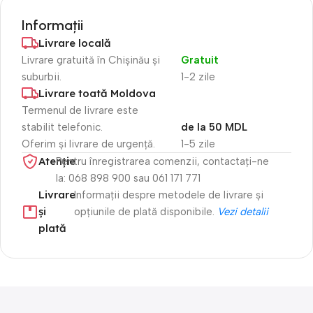
Informații
Livrare locală
Livrare gratuită în Chișinău și
Gratuit
suburbii.
1-2 zile
Livrare toată Moldova
Termenul de livrare este
stabilit telefonic.
de la 50 MDL
Oferim și livrare de urgență.
1-5 zile
Atenție​
Pentru înregistrarea comenzii, contactați-ne
la: 068 898 900 sau 061 171 771
Livrare
Informații despre metodele de livrare și
și
opțiunile de plată disponibile.
Vezi detalii
plată