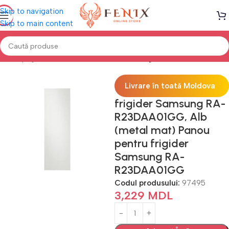
Skip to navigation
Skip to main content
Prima pagină
Electrocasnice Bucătărie
Frigidere
Livrare în toată Moldova
frigider Samsung RA-
R23DAA01GG, Alb
(metal mat) Panou
pentru frigider
Samsung RA-
R23DAA01GG
Codul produsului:
97495
3,229
MDL