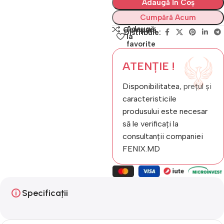
Adaugă În Coș
Cumpără Acum
Adaugă
Compară
Distribuie:
la
favorite
ATENȚIE !
Disponibilitatea, prețul și
caracteristicile
produsului este necesar
să le verificați la
consultanții companiei
FENIX.MD
Specificații