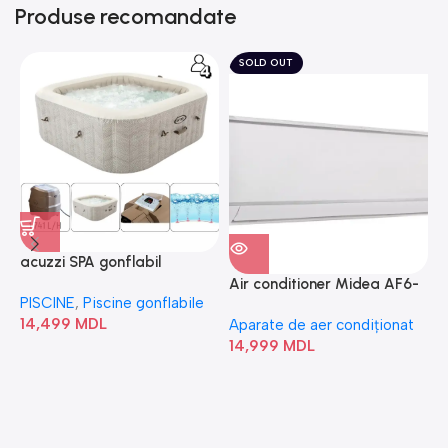
Produse recomandate
SOLD OUT
acuzzi SPA gonflabil
A
“Chevron Deluxe Square
Air conditioner Midea AF6-
PISCINE
,
Piscine gonflabile
P
Bubble” 28446
18N1C0-I/AF6-18N1C0-O
14,499
MDL
1
Aparate de aer condiționat
14,999
MDL