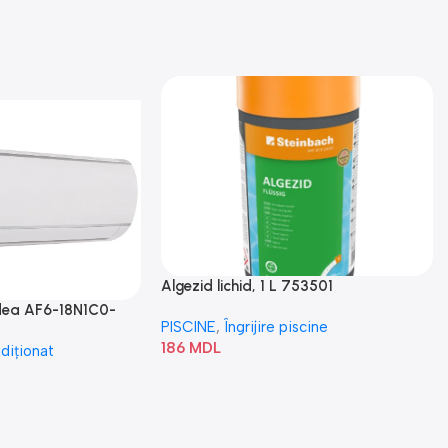
Algezid lichid, 1 L 753501
idea AF6-18N1C0-
PISCINE
,
Îngrijire piscine
186
MDL
diționat