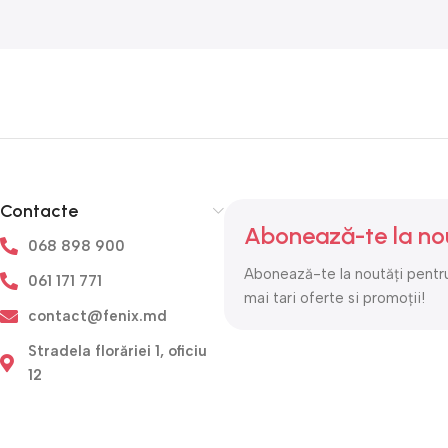
Contacte
Abonează-te la no
068 898 900
Abonează-te la noutăți pentru
061 171 771
mai tari oferte si promoții!
contact@fenix.md
Stradela florăriei 1, oficiu
12