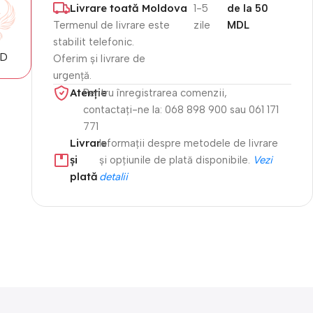
Livrare toată Moldova
1-5
de la 50
Termenul de livrare este
zile
MDL
stabilit telefonic.
MD
Oferim și livrare de
urgență.
Atenție​
Pentru înregistrarea comenzii,
contactați-ne la: 068 898 900 sau 061 171
771
Livrare
Informații despre metodele de livrare
și
și opțiunile de plată disponibile.
Vezi
plată
detalii