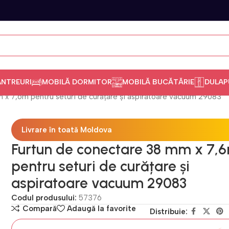
ANTREURI
MOBILĂ DORMITOR
MOBILĂ BUCĂTĂRIE
DULAP
 x 7,6m pentru seturi de curățare și aspiratoare vacuum 29083
Livrare în toată Moldova
Furtun de conectare 38 mm x 7,
pentru seturi de curățare și
aspiratoare vacuum 29083
Codul produsului:
57376
Compară
Adaugă la favorite
Distribuie: