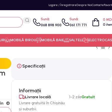
Logare / Înregistrare
Despre Noi
Contacte
Favori
Sună:
Sună:
0
MD
0
ite
068 898 900
061 171 771
URI
MOBILĂ BIROU
MOBILĂ BAIE
SALTELE
ELECTROCAS
Specificații
6m
Informații
Livrare locală
1-2 zile
Gratuit
Livrare gratuită în Chișinău
și suburbii.