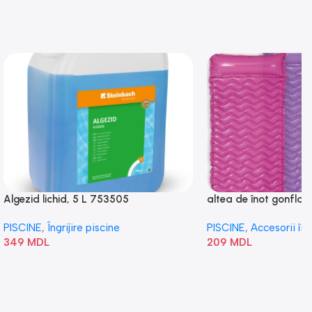
Algezid lichid, 5 L 753505
altea de înot gonflabi
„Val” 58807
PISCINE
,
Îngrijire piscine
PISCINE
,
Accesorii în
349
MDL
209
MDL