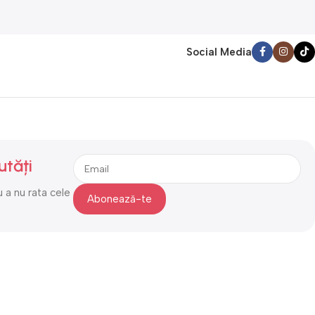
Social Media
utăți
 a nu rata cele