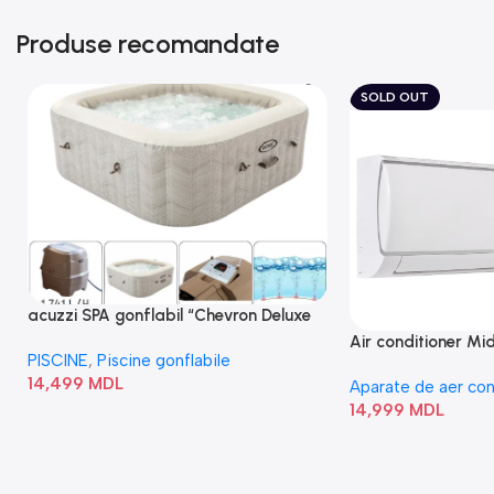
Produse recomandate
SOLD OUT
acuzzi SPA gonflabil “Chevron Deluxe
Square Bubble” 28446
Air conditioner M
PISCINE
,
Piscine gonflabile
I/AF6-18N1C0-O
14,499
MDL
Aparate de aer con
14,999
MDL