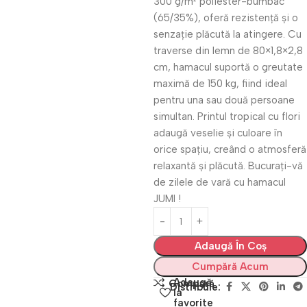
300 g/m² poliester-bumbac
(65/35%), oferă rezistență și o
senzație plăcută la atingere. Cu
traverse din lemn de 80×1,8×2,8
cm, hamacul suportă o greutate
maximă de 150 kg, fiind ideal
pentru una sau două persoane
simultan. Printul tropical cu flori
adaugă veselie și culoare în
orice spațiu, creând o atmosferă
relaxantă și plăcută. Bucurați-vă
de zilele de vară cu hamacul
JUMI !
Adaugă În Coș
Cumpără Acum
Adaugă
Compară
Distribuie:
la
favorite