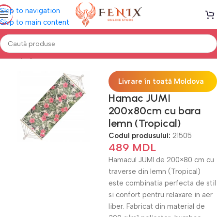
Skip to navigation
Skip to main content
Prima pagină
Mobilă TERASĂ & GRĂDINĂ
Hamace
Livrare în toată Moldova
Hamac JUMI
200x80cm cu bara
lemn (Tropical)
Codul produsului:
21505
489
MDL
Hamacul JUMI de 200×80 cm cu
traverse din lemn (Tropical)
este combinatia perfecta de stil
si confort pentru relaxare in aer
liber. Fabricat din material de