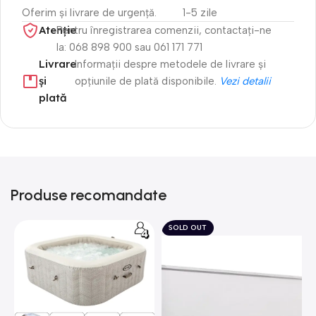
Oferim și livrare de urgență.
1-5 zile
Atenție​
Pentru înregistrarea comenzii, contactați-ne
la: 068 898 900 sau 061 171 771
Livrare
Informații despre metodele de livrare și
și
opțiunile de plată disponibile.
Vezi detalii
plată
Produse recomandate
SOLD OUT