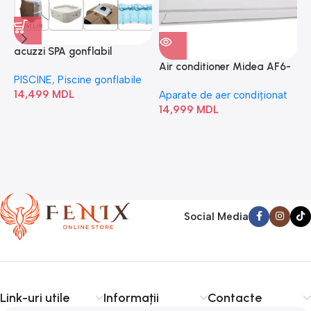
acuzzi SPA gonflabil
A
“Chevron Deluxe Square
Air conditioner Midea AF6-
PISCINE
,
Piscine gonflabile
P
Bubble” 28446
18N1C0-I/AF6-18N1C0-O
14,499
MDL
1
Aparate de aer condiționat
14,999
MDL
Social Media
Link-uri utile
Informații
Contacte