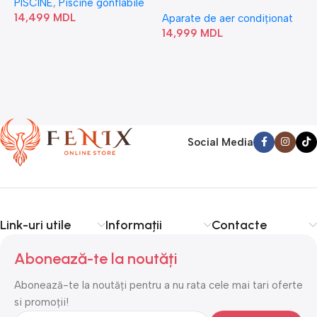
PISCINE
,
Piscine gonflabile
P
Bubble” 28446
18N1C0-I/AF6-18N1C0-O
14,499
MDL
1
Aparate de aer condiționat
14,999
MDL
Social Media
Link-uri utile
Informații
Contacte
Abonează-te la noutăți
Abonează-te la noutăți pentru a nu rata cele mai tari oferte
si promoții!