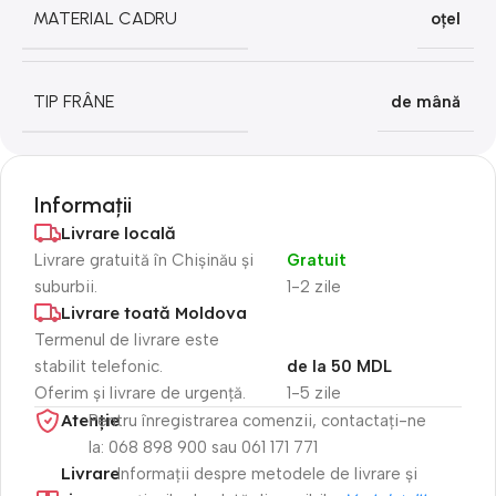
MATERIAL CADRU
oțel
TIP FRÂNE
de mână
Informații
Livrare locală
Livrare gratuită în Chișinău și
Gratuit
suburbii.
1-2 zile
Livrare toată Moldova
Termenul de livrare este
stabilit telefonic.
de la 50 MDL
Oferim și livrare de urgență.
1-5 zile
Atenție​
Pentru înregistrarea comenzii, contactați-ne
la: 068 898 900 sau 061 171 771
Livrare
Informații despre metodele de livrare și