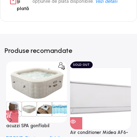
și
opțiunile de plată disponibile.
Vezi detalii
plată
Produse recomandate
SOLD OUT
acuzzi SPA gonflabil
A
“Chevron Deluxe Square
Air conditioner Midea AF6-