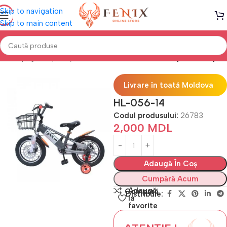
Skip to navigation
Skip to main content
Prima pagină
Sport și Aer liber
Biciclete
Biciclete pentru copii
Livrare în toată Moldova
HL-056-14
Codul produsului:
26783
2,000
MDL
Adaugă În Coș
Cumpără Acum
Adaugă
Compară
Distribuie:
la
favorite