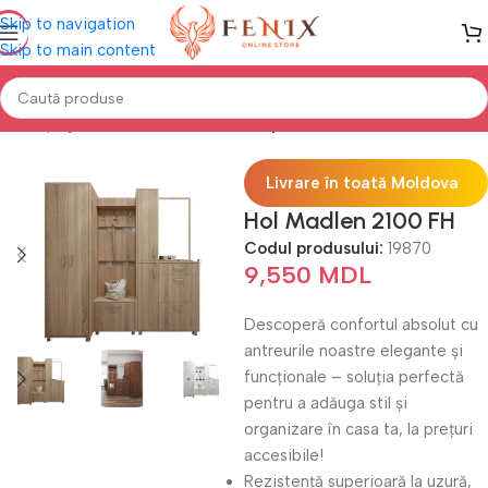
Skip to navigation
Skip to main content
Prima pagină
Mobilier ANTREU
Dulapuri Antreu
Livrare în toată Moldova
Hol Madlen 2100 FH
Codul produsului:
19870
9,550
MDL
Descoperă confortul absolut cu
antreurile noastre elegante și
funcționale – soluția perfectă
pentru a adăuga stil și
organizare în casa ta, la prețuri
accesibile!
Rezistență superioară la uzură,