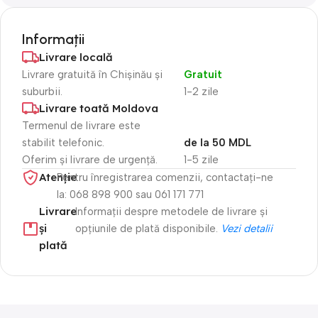
Informații
Livrare locală
Livrare gratuită în Chișinău și
Gratuit
suburbii.
1-2 zile
Livrare toată Moldova
Termenul de livrare este
stabilit telefonic.
de la 50 MDL
Oferim și livrare de urgență.
1-5 zile
Atenție​
Pentru înregistrarea comenzii, contactați-ne
la: 068 898 900 sau 061 171 771
Livrare
Informații despre metodele de livrare și
și
opțiunile de plată disponibile.
Vezi detalii
plată