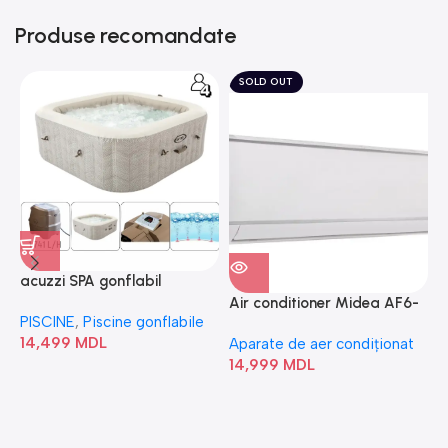
Produse recomandate
SOLD OUT
acuzzi SPA gonflabil
A
“Chevron Deluxe Square
Air conditioner Midea AF6-
PISCINE
,
Piscine gonflabile
P
Bubble” 28446
18N1C0-I/AF6-18N1C0-O
14,499
MDL
1
Aparate de aer condiționat
14,999
MDL