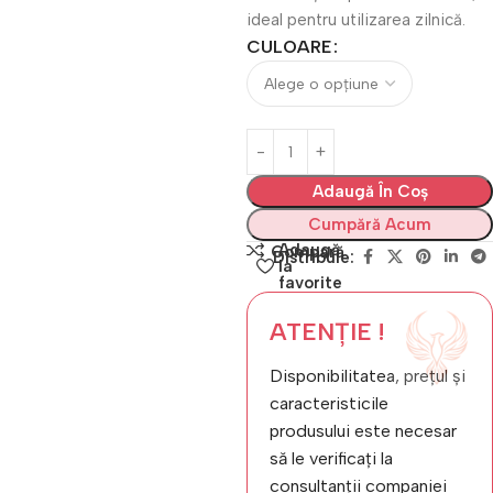
ideal pentru utilizarea zilnică.
CULOARE
Adaugă În Coș
Cumpără Acum
Adaugă
Compară
Distribuie:
la
favorite
ATENȚIE !
Disponibilitatea, prețul și
caracteristicile
produsului este necesar
să le verificați la
consultanții companiei