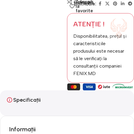
Adaugă
Compară
Distribuie:
la
favorite
ATENȚIE !
Disponibilitatea, prețul și
caracteristicile
produsului este necesar
să le verificați la
consultanții companiei
FENIX.MD
Specificații
Informații