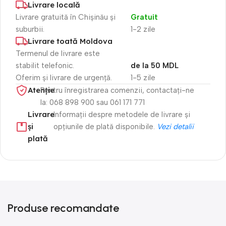
Livrare locală
Livrare gratuită în Chișinău și
Gratuit
suburbii.
1-2 zile
Livrare toată Moldova
Termenul de livrare este
stabilit telefonic.
de la 50 MDL
Oferim și livrare de urgență.
1-5 zile
Atenție​
Pentru înregistrarea comenzii, contactați-ne
la: 068 898 900 sau 061 171 771
Livrare
Informații despre metodele de livrare și
și
opțiunile de plată disponibile.
Vezi detalii
plată
Produse recomandate