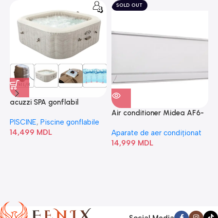
SOLD OUT
acuzzi SPA gonflabil
A
“Chevron Deluxe Square
Air conditioner Midea AF6-
PISCINE
,
Piscine gonflabile
P
Bubble” 28446
18N1C0-I/AF6-18N1C0-O
14,499
MDL
1
Aparate de aer condiționat
14,999
MDL
Social Media