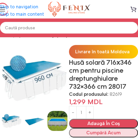
Skip to navigation
Skip to main content
Prima pagină
PISCINE
Îngrijire piscine
Livrare în toată Moldova
Husă solară 716х346
cm pentru piscine
dreptunghiulare
732×366 cm 28017
Codul produsului:
82619
1,299
MDL
Adaugă În Coș
Cumpără Acum