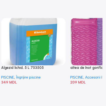
Algezid lichid, 5 L 753505
altea de înot gonflabi
„Val” 58807
PISCINE
,
Îngrijire piscine
PISCINE
,
Accesorii în
349
MDL
209
MDL