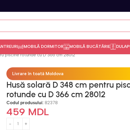
ANTREURI
MOBILĂ DORMITOR
MOBILĂ BUCĂTĂRIE
DULAP
ru piscine rotunde cu D 366 cm 28012
Livrare în toată Moldova
Husă solară D 348 cm pentru pis
rotunde cu D 366 cm 28012
Codul produsului:
82378
459
MDL