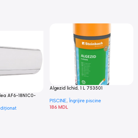
Algezid lichid, 1 L 753501
idea AF6-18N1C0-
PISCINE
,
Îngrijire piscine
186
MDL
diționat