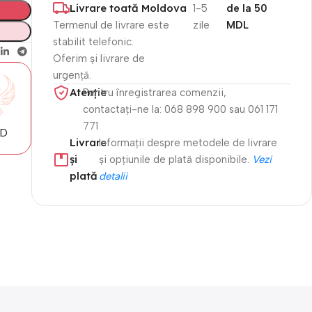
Livrare toată Moldova
1-5
de la 50
Termenul de livrare este
zile
MDL
stabilit telefonic.
Oferim și livrare de
urgență.
Atenție​
Pentru înregistrarea comenzii,
contactați-ne la: 068 898 900 sau 061 171
771
MD
Livrare
Informații despre metodele de livrare
și
și opțiunile de plată disponibile.
Vezi
plată
detalii