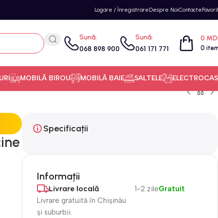
Logare / Înregistrare
Despre Noi
Contacte
Favori
Sună:
Sună:
0
MD
0
ite
068 898 900
061 171 771
URI
MOBILĂ BIROU
MOBILĂ BAIE
SALTELE
ELECTROCAS
Specificații
cine
Informații
Livrare locală
1-2 zile
Gratuit
Livrare gratuită în Chișinău
și suburbii.