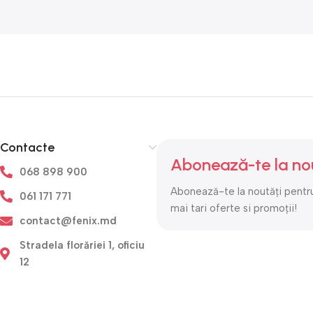
Contacte
Abonează-te la no
068 898 900
Abonează-te la noutăți pentru
061 171 771
mai tari oferte si promoții!
contact@fenix.md
Stradela florăriei 1, oficiu
12