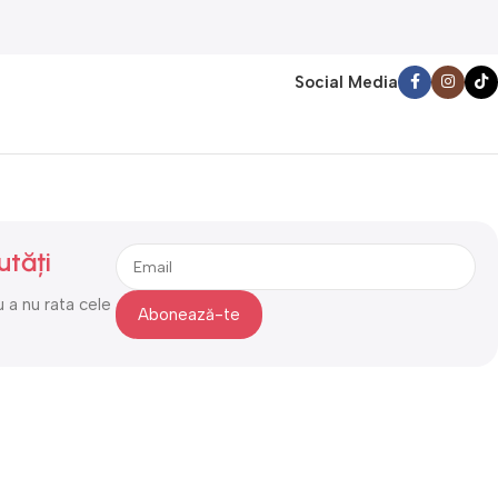
Social Media
utăți
 a nu rata cele