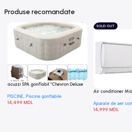
Produse recomandate
SOLD OUT
acuzzi SPA gonflabil “Chevron Deluxe
Square Bubble” 28446
Air conditioner M
PISCINE
,
Piscine gonflabile
I/AF6-18N1C0-O
14,499
MDL
Aparate de aer con
14,999
MDL