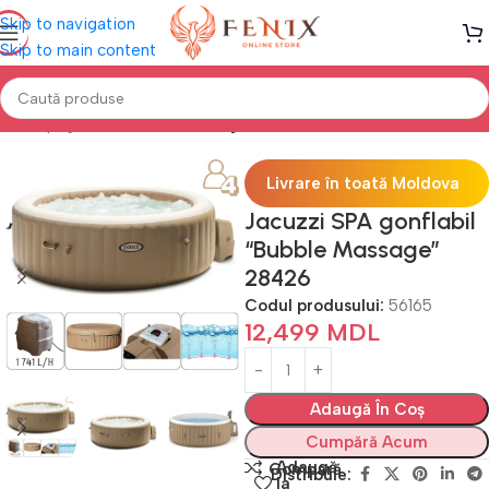
Skip to navigation
Skip to main content
Prima pagină
PISCINE
Piscine gonflabile
Livrare în toată Moldova
Jacuzzi SPA gonflabil
“Bubble Massage”
28426
Codul produsului:
56165
12,499
MDL
Adaugă În Coș
Cumpără Acum
Adaugă
Compară
Distribuie:
la