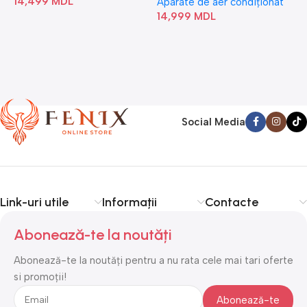
14,499
MDL
1
Aparate de aer condiționat
14,999
MDL
Social Media
Link-uri utile
Informații
Contacte
Abonează-te la noutăți
Abonează-te la noutăți pentru a nu rata cele mai tari oferte
si promoții!