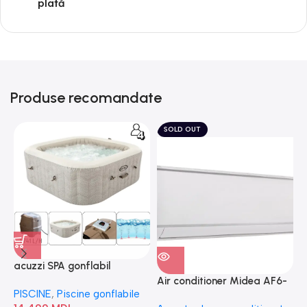
plată
Produse recomandate
SOLD OUT
acuzzi SPA gonflabil
A
“Chevron Deluxe Square
Air conditioner Midea AF6-
PISCINE
,
Piscine gonflabile
P
Bubble” 28446
18N1C0-I/AF6-18N1C0-O