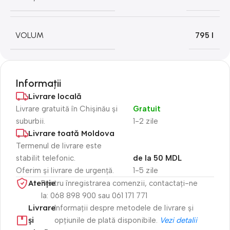
VOLUM
795 l
Informații
Livrare locală
Livrare gratuită în Chișinău și
Gratuit
suburbii.
1-2 zile
Livrare toată Moldova
Termenul de livrare este
stabilit telefonic.
de la 50 MDL
Oferim și livrare de urgență.
1-5 zile
Atenție​
Pentru înregistrarea comenzii, contactați-ne
la: 068 898 900 sau 061 171 771
Livrare
Informații despre metodele de livrare și
și
opțiunile de plată disponibile.
Vezi detalii