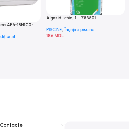
Algezid lichid, 1 L 753501
idea AF6-18N1C0-
PISCINE
,
Îngrijire piscine
186
MDL
diționat
Contacte