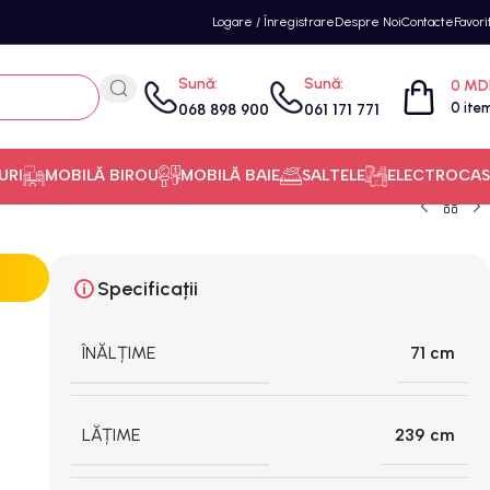
Logare / Înregistrare
Despre Noi
Contacte
Favori
Sună:
Sună:
0
MD
0
ite
068 898 900
061 171 771
URI
MOBILĂ BIROU
MOBILĂ BAIE
SALTELE
ELECTROCAS
Specificații
ÎNĂLȚIME
71 cm
LĂȚIME
239 cm