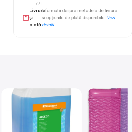
771
Livrare
Informații despre metodele de livrare
și
și opțiunile de plată disponibile.
Vezi
plată
detalii