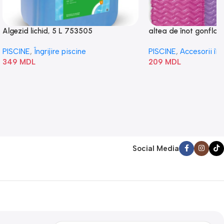
Algezid lichid, 5 L 753505
altea de înot gonflabi
„Val” 58807
PISCINE
,
Îngrijire piscine
PISCINE
,
Accesorii în
349
MDL
209
MDL
Social Media