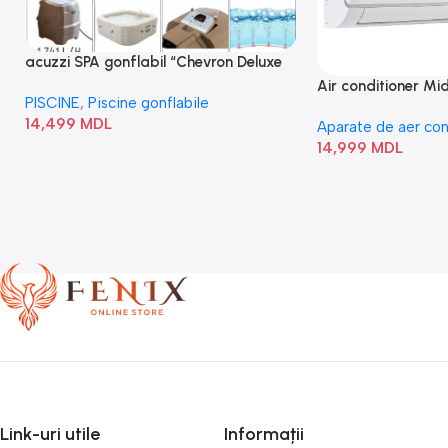
acuzzi SPA gonflabil “Chevron Deluxe
Square Bubble” 28446
Air conditioner M
PISCINE
,
Piscine gonflabile
I/AF6-18N1C0-O
14,499
MDL
Aparate de aer con
14,999
MDL
Link-uri utile
Informații