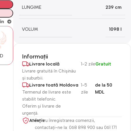
LUNGIME
239 cm
VOLUM
1098 l
MD
Informații
Livrare locală
1-2 zile
Gratuit
Livrare gratuită în Chișinău
și suburbii.
Livrare toată Moldova
1-5
de la 50
Termenul de livrare este
zile
MDL
stabilit telefonic.
Oferim și livrare de
urgență.
Atenție​
Pentru înregistrarea comenzii,
contactați-ne la: 068 898 900 sau 061 171