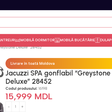
ANTREURI
MOBILĂ DORMITOR
MOBILĂ BUCĂTĂRIE
DULAP
Greystone Deluxe” 28452
Livrare în toată Moldova
Jacuzzi SPA gonflabil “Greystone
Deluxe” 28452
Codul produsului:
16198
15,999
MDL